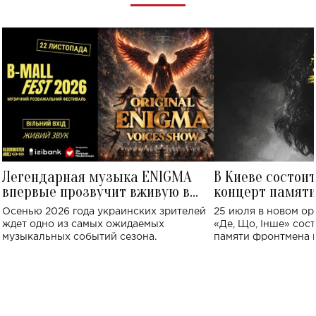
Легендарная музыка ENIGMA
В Киеве состои
впервые прозвучит вживую в
концерт памят
Украине: где состоится концерт
Клименко: более
Осенью 2026 года украинских зрителей
25 июля в новом op
исполнят песн
ждет одно из самых ожидаемых
«Де, Що, Інше» сос
музыкальных событий сезона.
памяти фронтмена
Михаила Клименко. 
особенный музыкал
посвященный артист
стало символом ис
настоящей любви.