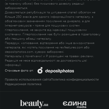
(в повному обсязі) без письмового дозволу редакції
забороняється.
Дозволяється републікація та цитування статей обсягом не
більше 250 знаків для одного інформаційного матеріалу, з
обов'язковим зазначенням посилання на джерело, а для
Інтернет-ресурсів – пряме для пошукових систем
гіперпосилання, не закрите від індексації пошуковими
системами. Гіперпосилання має бути розміщене в підзаголовку
або першому абзаці матеріалу.
Передрук, копіювання, відтворення або інше використання
матеріалів, які містять посилання на rexfeatures.com або
depositphotos.com, суворо заборонені.
Материалы с пометками
!
и
P
розміщені на правах реклами.
Редакція не несе відповідальності за достовірність цієї
інформації.
Стоковые фото от:
Правила использования сайта
Политика конфиденциальности
Редакционная политика