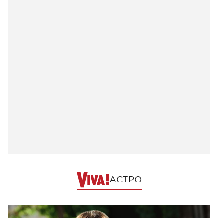
АСТРО