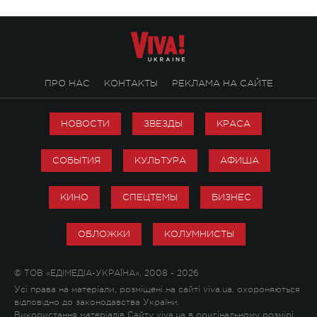
ПРО НАС
КОНТАКТЫ
РЕКЛАМА НА САЙТЕ
НОВОСТИ
ЗВЕЗДЫ
КРАСА
СОБЫТИЯ
КУЛЬТУРА
АФИША
КИНО
СПЕЦТЕМЫ
БИЗНЕС
ОБЛОЖКИ
КОЛУМНИСТЫ
© ТОВ «ЕДІМЕДІА-УКРАЇНА», 2008 - 2026
Усі права на матеріали, розміщені на сайті viva.ua, охороняються
відповідно до законодавства України.
Використання матеріалів Сайту viva.ua в оригінальному розмірі