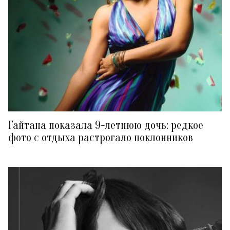
Гайтана показала 9-летнюю дочь: редкое
фото с отдыха растрогало поклонников