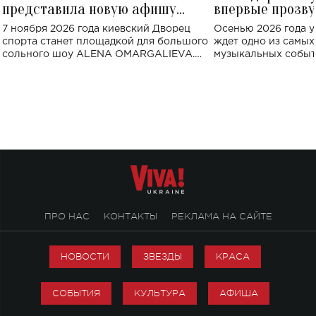
представила новую афишу
впервые прозву
большого концерта во Дворце
Украине: где со
7 ноября 2026 года киевский Дворец
Осенью 2026 года у
спорта
спорта станет площадкой для большого
ждет одно из самы
сольного шоу ALENA OMARGALIEVA.
музыкальных событ
Концерт получил символичное название
«Не пьяная — влюбленная».
ПРО НАС
КОНТАКТЫ
РЕКЛАМА НА САЙТЕ
НОВОСТИ
ЗВЕЗДЫ
КРАСА
СОБЫТИЯ
КУЛЬТУРА
АФИША