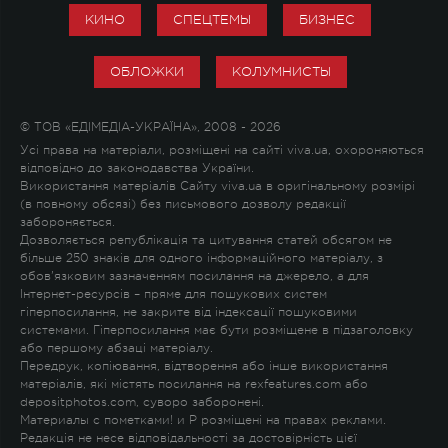
КИНО
СПЕЦТЕМЫ
БИЗНЕС
ОБЛОЖКИ
КОЛУМНИСТЫ
© ТОВ «ЕДІМЕДІА-УКРАЇНА», 2008 - 2026
Усі права на матеріали, розміщені на сайті viva.ua, охороняються
відповідно до законодавства України.
Використання матеріалів Сайту viva.ua в оригінальному розмірі
(в повному обсязі) без письмового дозволу редакції
забороняється.
Дозволяється републікація та цитування статей обсягом не
більше 250 знаків для одного інформаційного матеріалу, з
обов'язковим зазначенням посилання на джерело, а для
Інтернет-ресурсів – пряме для пошукових систем
гіперпосилання, не закрите від індексації пошуковими
системами. Гіперпосилання має бути розміщене в підзаголовку
або першому абзаці матеріалу.
Передрук, копіювання, відтворення або інше використання
матеріалів, які містять посилання на rexfeatures.com або
depositphotos.com, суворо заборонені.
Материалы с пометками
!
и
P
розміщені на правах реклами.
Редакція не несе відповідальності за достовірність цієї