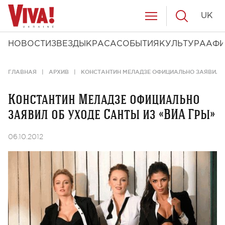
UK
НОВОСТИ
ЗВЕЗДЫ
КРАСА
СОБЫТИЯ
КУЛЬТУРА
АФ
ГЛАВНАЯ
АРХИВ
КОНСТАНТИН МЕЛАДЗЕ ОФИЦИАЛЬНО ЗАЯВИЛ О
Константин Меладзе официально
заявил об уходе Санты из «ВИА Гры»
06.10.2012