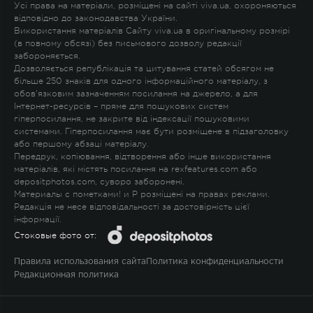
Усі права на матеріали, розміщені на сайті viva.ua, охороняються
відповідно до законодавства України.
Використання матеріалів Сайту viva.ua в оригінальному розмірі
(в повному обсязі) без письмового дозволу редакції
забороняється.
Дозволяється републікація та цитування статей обсягом не
більше 250 знаків для одного інформаційного матеріалу, з
обов'язковим зазначенням посилання на джерело, а для
Інтернет-ресурсів – пряме для пошукових систем
гіперпосилання, не закрите від індексації пошуковими
системами. Гіперпосилання має бути розміщене в підзаголовку
або першому абзаці матеріалу.
Передрук, копіювання, відтворення або інше використання
матеріалів, які містять посилання на rexfeatures.com або
depositphotos.com, суворо заборонені.
Материалы с пометками
!
и
P
розміщені на правах реклами.
Редакція не несе відповідальності за достовірність цієї
інформації.
Стоковые фото от:
Правила использования сайта
Политика конфиденциальности
Редакционная политика