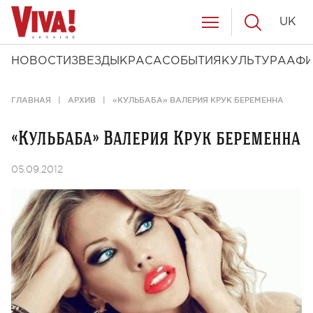
UK
НОВОСТИ
ЗВЕЗДЫ
КРАСА
СОБЫТИЯ
КУЛЬТУРА
АФ
ГЛАВНАЯ
АРХИВ
«КУЛЬБАБА» ВАЛЕРИЯ КРУК БЕРЕМЕННА
«Кульбаба» Валерия Крук беременна
05.09.2012