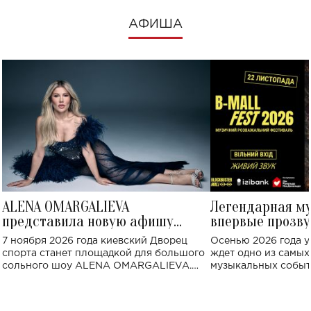
АФИША
ALENA OMARGALIEVA
Легендарная м
представила новую афишу
впервые прозву
большого концерта во Дворце
Украине: где со
7 ноября 2026 года киевский Дворец
Осенью 2026 года у
спорта
спорта станет площадкой для большого
ждет одно из самы
сольного шоу ALENA OMARGALIEVA.
музыкальных событ
Концерт получил символичное название
«Не пьяная — влюбленная».