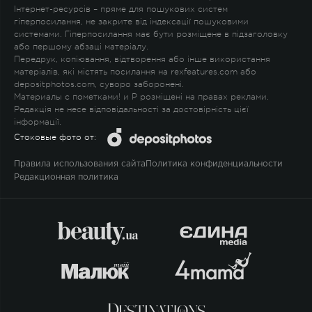
Інтернет-ресурсів – пряме для пошукових систем
гіперпосилання, не закрите від індексації пошуковими
системами. Гіперпосилання має бути розміщене в підзаголовку
або першому абзаці матеріалу.
Передрук, копіювання, відтворення або інше використання
матеріалів, які містять посилання на rexfeatures.com або
depositphotos.com, суворо заборонені.
Материалы с пометками
!
и
P
розміщені на правах реклами.
Редакція не несе відповідальності за достовірність цієї
інформації.
Стоковые фото от:
Правила использования сайта
Политика конфиденциальности
Редакционная политика