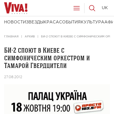
UK
НОВОСТИ
ЗВЕЗДЫ
КРАСА
СОБЫТИЯ
КУЛЬТУРА
АФ
ГЛАВНАЯ
АРХИВ
БИ-2 СПОЮТ В КИЕВЕ С СИМФОНИЧЕСКИМ ОРКЕ
БИ-2 споют в Киеве с
симфоническим оркестром и
Тамарой Гвердцители
27.08.2012