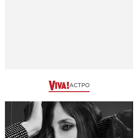
АСТРО