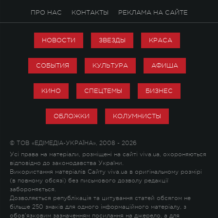
ПРО НАС
КОНТАКТЫ
РЕКЛАМА НА САЙТЕ
НОВОСТИ
ЗВЕЗДЫ
КРАСА
СОБЫТИЯ
КУЛЬТУРА
АФИША
КИНО
СПЕЦТЕМЫ
БИЗНЕС
ОБЛОЖКИ
КОЛУМНИСТЫ
© ТОВ «ЕДІМЕДІА-УКРАЇНА», 2008 - 2026
Усі права на матеріали, розміщені на сайті viva.ua, охороняються
відповідно до законодавства України.
Використання матеріалів Сайту viva.ua в оригінальному розмірі
(в повному обсязі) без письмового дозволу редакції
забороняється.
Дозволяється републікація та цитування статей обсягом не
більше 250 знаків для одного інформаційного матеріалу, з
обов'язковим зазначенням посилання на джерело, а для