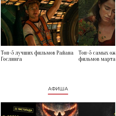
Топ-5 лучших фильмов Райана
Топ-5 самых о
Гослинга
фильмов марта 
посмотреть в к
АФИША