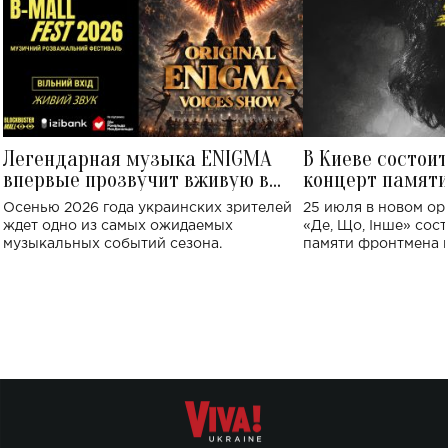
Легендарная музыка ENIGMA
В Киеве состои
впервые прозвучит вживую в
концерт памят
Украине: где состоится концерт
Клименко: более
Осенью 2026 года украинских зрителей
25 июля в новом op
исполнят песн
ждет одно из самых ожидаемых
«Де, Що, Інше» сос
музыкальных событий сезона.
памяти фронтмена
Михаила Клименко. 
особенный музыкал
посвященный артист
стало символом ис
настоящей любви.