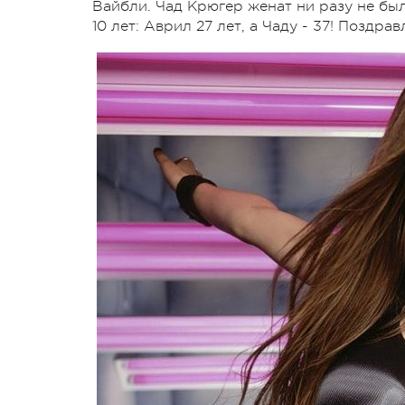
Вайбли. Чад Крюгер женат ни разу не был
10 лет: Аврил 27 лет, а Чаду - 37! Поздр