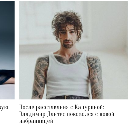
вую
После расставания с Кацуриной:
е
Владимир Дантес показался с новой
избранницей