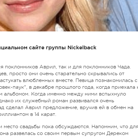
ициальном сайте группы Nickelback
ля поклонников Аврил, так и для поклонников Чада.
цев, просто они очень старательно скрывались от
 застукать влюбленных вместе. Певица познакомилась с
век-паук", в декабре прошлого года, когда приехала 
ым альбомом. Когда именно между ними вспыхнуло
однако их служебный роман развивался очень
Чад сделал Аврил предложение, вручив ей в обмен на
иллиантом в 14 карат.
и место свадьбы пока обсуждаются. Напомним, что дл
у она развелась со своим первым супругом Дереком