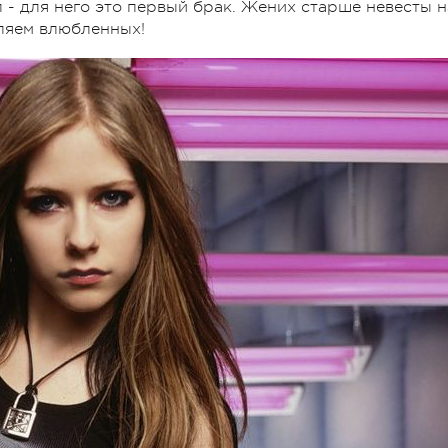
 - для него это первый брак. Жених старше невесты н
авляем влюбленных!