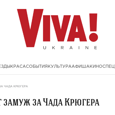
ЕЗДЫ
КРАСА
СОБЫТИЯ
КУЛЬТУРА
АФИША
КИНО
СПЕЦ
ЗА ЧАДА КРЮГЕРА
 замуж за Чада Крюгера