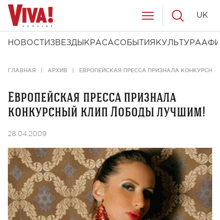
UK
НОВОСТИ
ЗВЕЗДЫ
КРАСА
СОБЫТИЯ
КУЛЬТУРА
АФ
ГЛАВНАЯ
АРХИВ
ЕВРОПЕЙСКАЯ ПРЕССА ПРИЗНАЛА КОНКУРСНЫ
Европейская пресса признала
конкурсный клип Лободы лучшим!
28.04.2009