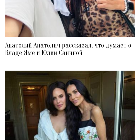
Анатолий Анатолич рассказал, что думает о
Владе Яме и Юлии Саниной