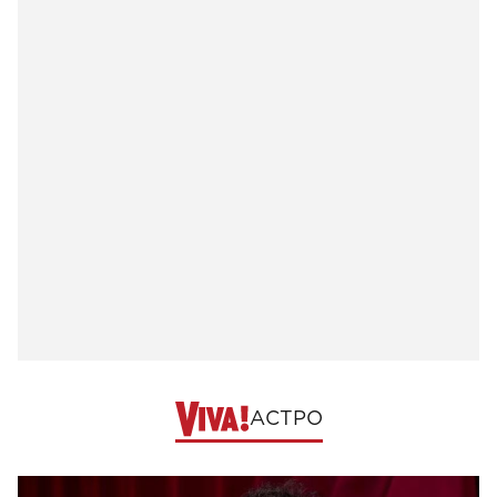
АСТРО