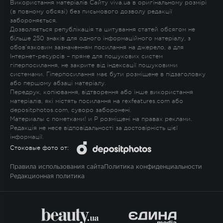
Використання матеріалів Сайту viva.ua в оригінальному розмірі
(в повному обсязі) без письмового дозволу редакції
забороняється.
Дозволяється републікація та цитування статей обсягом не
більше 250 знаків для одного інформаційного матеріалу, з
обов'язковим зазначенням посилання на джерело, а для
Інтернет-ресурсів – пряме для пошукових систем
гіперпосилання, не закрите від індексації пошуковими
системами. Гіперпосилання має бути розміщене в підзаголовку
або першому абзаці матеріалу.
Передрук, копіювання, відтворення або інше використання
матеріалів, які містять посилання на rexfeatures.com або
depositphotos.com, суворо заборонені.
Материалы с пометками
!
и
P
розміщені на правах реклами.
Редакція не несе відповідальності за достовірність цієї
інформації.
Стоковые фото от:
Правила использования сайта
Политика конфиденциальности
Редакционная политика