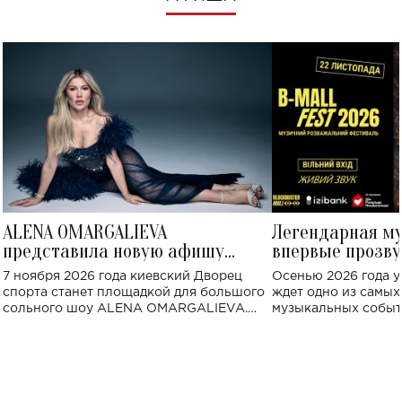
ALENA OMARGALIEVA
Легендарная м
представила новую афишу
впервые прозву
большого концерта во Дворце
Украине: где со
7 ноября 2026 года киевский Дворец
Осенью 2026 года у
спорта
спорта станет площадкой для большого
ждет одно из самы
сольного шоу ALENA OMARGALIEVA.
музыкальных событ
Концерт получил символичное название
«Не пьяная — влюбленная».