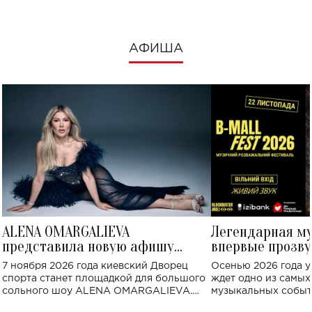
АФИША
ALENA OMARGALIEVA
Легендарная м
представила новую афишу
впервые прозву
большого концерта во Дворце
Украине: где со
7 ноября 2026 года киевский Дворец
Осенью 2026 года у
спорта
спорта станет площадкой для большого
ждет одно из самы
сольного шоу ALENA OMARGALIEVA.
музыкальных событ
Концерт получил символичное название