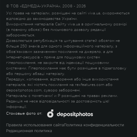
© ТОВ «ЕДІМЕДІА-УКРАЇНА», 2008 - 2026
Усі права на матеріали, розміщені на сайті viva.ua, охороняються
відповідно до законодавства України.
Використання матеріалів Сайту viva.ua в оригінальному розмірі
(в повному обсязі) без письмового дозволу редакції
забороняється.
Дозволяється републікація та цитування статей обсягом не
більше 250 знаків для одного інформаційного матеріалу, з
обов'язковим зазначенням посилання на джерело, а для
Інтернет-ресурсів – пряме для пошукових систем
гіперпосилання, не закрите від індексації пошуковими
системами. Гіперпосилання має бути розміщене в підзаголовку
або першому абзаці матеріалу.
Передрук, копіювання, відтворення або інше використання
матеріалів, які містять посилання на rexfeatures.com або
depositphotos.com, суворо заборонені.
Материалы с пометками
!
и
P
розміщені на правах реклами.
Редакція не несе відповідальності за достовірність цієї
інформації.
Стоковые фото от:
Правила использования сайта
Политика конфиденциальности
Редакционная политика