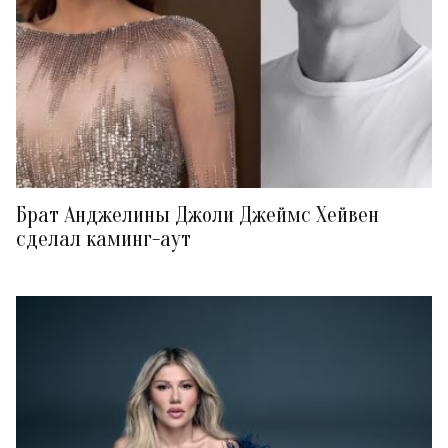
Брат Анджелины Джоли Джеймс Хейвен
сделал каминг-аут