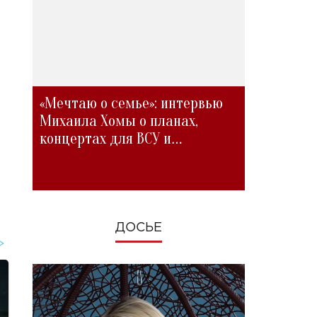
«Мечтаю о семье»: интервью
Михаила Хомы о планах,
концертах для ВСУ и
изменениях во время войны
ДОСЬЕ