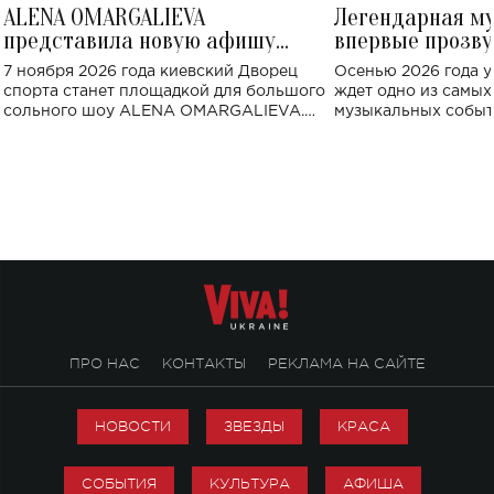
ALENA OMARGALIEVA
Легендарная м
представила новую афишу
впервые прозву
большого концерта во Дворце
Украине: где со
7 ноября 2026 года киевский Дворец
Осенью 2026 года у
спорта
спорта станет площадкой для большого
ждет одно из самы
сольного шоу ALENA OMARGALIEVA.
музыкальных событ
Концерт получил символичное название
«Не пьяная — влюбленная».
ПРО НАС
КОНТАКТЫ
РЕКЛАМА НА САЙТЕ
НОВОСТИ
ЗВЕЗДЫ
КРАСА
СОБЫТИЯ
КУЛЬТУРА
АФИША