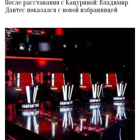
После расставания с Кацуриной: Владимир
Дантес показался с новой избранницей