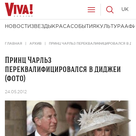
UK
НОВОСТИ
ЗВЕЗДЫ
КРАСА
СОБЫТИЯ
КУЛЬТУРА
АФ
ГЛАВНАЯ
АРХИВ
ПРИНЦ ЧАРЛЬЗ ПЕРЕКВАЛИФИЦИРОВАЛСЯ В ДИ
Принц Чарльз
переквалифицировался в диджеи
(фото)
24.05.2012