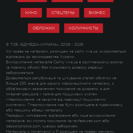
КИНО
СПЕЦТЕМЫ
БИЗНЕС
ОБЛОЖКИ
КОЛУМНИСТЫ
© ТОВ «ЕДІМЕДІА-УКРАЇНА», 2008 - 2026
Усі права на матеріали, розміщені на сайті viva.ua, охороняються
відповідно до законодавства України.
Використання матеріалів Сайту viva.ua в оригінальному розмірі
(в повному обсязі) без письмового дозволу редакції
забороняється.
Дозволяється републікація та цитування статей обсягом не
більше 250 знаків для одного інформаційного матеріалу, з
обов'язковим зазначенням посилання на джерело, а для
Інтернет-ресурсів – пряме для пошукових систем
гіперпосилання, не закрите від індексації пошуковими
системами. Гіперпосилання має бути розміщене в підзаголовку
або першому абзаці матеріалу.
Передрук, копіювання, відтворення або інше використання
матеріалів, які містять посилання на rexfeatures.com або
depositphotos.com, суворо заборонені.
Материалы с пометками
!
и
P
розміщені на правах реклами.