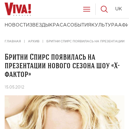
UK
НОВОСТИ
ЗВЕЗДЫ
КРАСА
СОБЫТИЯ
КУЛЬТУРА
АФ
ГЛАВНАЯ
АРХИВ
БРИТНИ СПИРС ПОЯВИЛАСЬ НА ПРЕЗЕНТАЦИИ 
Бритни Спирс появилась на
презентации нового сезона шоу «Х-
фактор»
15.05.2012