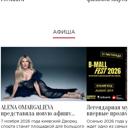
посмотреть в к
АФИША
ALENA OMARGALIEVA
Легендарная м
представила новую афишу
впервые прозву
большого концерта во Дворце
Украине: где со
7 ноября 2026 года киевский Дворец
Осенью 2026 года у
спорта
спорта станет площадкой для большого
ждет одно из самы