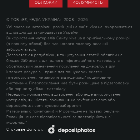
ОБЛОЖКИ
КОЛУМНИСТЫ
© ТОВ «ЕДІМЕДІА-УКРАЇНА», 2008 - 2026
Усі права на матеріали, розміщені на сайті viva.ua, охороняються
відповідно до законодавства України.
Використання матеріалів Сайту viva.ua в оригінальному розмірі
(в повному обсязі) без письмового дозволу редакції
забороняється.
Дозволяється републікація та цитування статей обсягом не
більше 250 знаків для одного інформаційного матеріалу, з
обов'язковим зазначенням посилання на джерело, а для
Інтернет-ресурсів – пряме для пошукових систем
гіперпосилання, не закрите від індексації пошуковими
системами. Гіперпосилання має бути розміщене в підзаголовку
або першому абзаці матеріалу.
Передрук, копіювання, відтворення або інше використання
матеріалів, які містять посилання на rexfeatures.com або
depositphotos.com, суворо заборонені.
Материалы с пометками
!
и
P
розміщені на правах реклами.
Редакція не несе відповідальності за достовірність цієї
інформації.
Стоковые фото от: