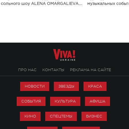
сольного шоу ALENA OMARGALIEVA.
музыкальных событ
Концерт получил символичное название
«Не пьяная — влюбленная».
ПРО НАС
КОНТАКТЫ
РЕКЛАМА НА САЙТЕ
НОВОСТИ
ЗВЕЗДЫ
КРАСА
СОБЫТИЯ
КУЛЬТУРА
АФИША
КИНО
СПЕЦТЕМЫ
БИЗНЕС