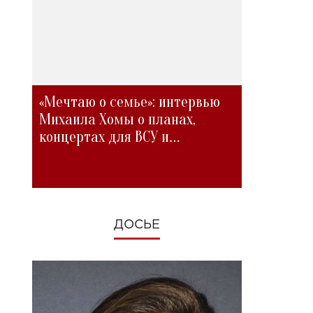
«Мечтаю о семье»: интервью
Михаила Хомы о планах,
концертах для ВСУ и
изменениях во время войны
ДОСЬЕ