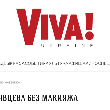
ЕЗДЫ
КРАСА
СОБЫТИЯ
КУЛЬТУРА
АФИША
КИНО
СПЕЦ
 БЕЗ МАКИЯЖА
рявцева без макияжа