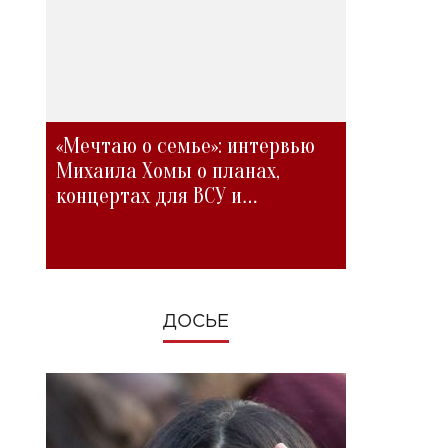
«Мечтаю о семье»: интервью
Михаила Хомы о планах,
концертах для ВСУ и
изменениях во время войны
ДОСЬЕ