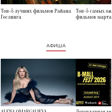
Топ-5 лучших фильмов Райана
Топ-5 самых о
Гослинга
фильмов марта 
посмотреть в к
АФИША
ALENA OMARGALIEVA
Легендарная м