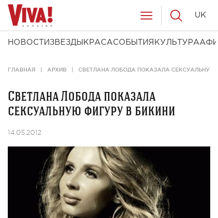
UK
НОВОСТИ
ЗВЕЗДЫ
КРАСА
СОБЫТИЯ
КУЛЬТУРА
АФ
ГЛАВНАЯ
АРХИВ
СВЕТЛАНА ЛОБОДА ПОКАЗАЛА СЕКСУАЛЬНУЮ 
Светлана Лобода показала
сексуальную фигуру в бикини
14.05.2012