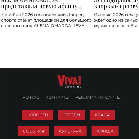
представила новую афишу
впервые прозву
большого концерта во Дворце
Украине: где со
7 ноября 2026 года киевский Дворец
Осенью 2026 года у
спорта
спорта станет площадкой для большого
ждет одно из самы
сольного шоу ALENA OMARGALIEVA.
музыкальных событ
Концерт получил символичное название
«Не пьяная — влюбленная».
ПРО НАС
КОНТАКТЫ
РЕКЛАМА НА САЙТЕ
НОВОСТИ
ЗВЕЗДЫ
КРАСА
СОБЫТИЯ
КУЛЬТУРА
АФИША