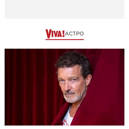
АСТРО