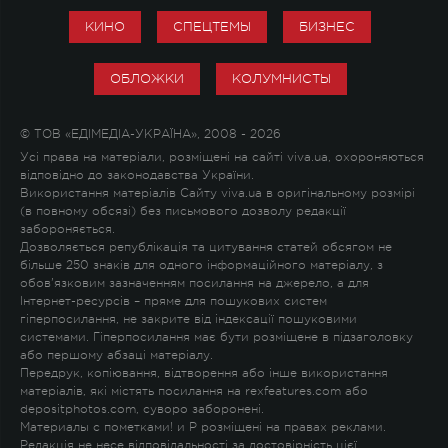
КИНО
СПЕЦТЕМЫ
БИЗНЕС
ОБЛОЖКИ
КОЛУМНИСТЫ
© ТОВ «ЕДІМЕДІА-УКРАЇНА», 2008 - 2026
Усі права на матеріали, розміщені на сайті viva.ua, охороняються
відповідно до законодавства України.
Використання матеріалів Сайту viva.ua в оригінальному розмірі
(в повному обсязі) без письмового дозволу редакції
забороняється.
Дозволяється републікація та цитування статей обсягом не
більше 250 знаків для одного інформаційного матеріалу, з
обов'язковим зазначенням посилання на джерело, а для
Інтернет-ресурсів – пряме для пошукових систем
гіперпосилання, не закрите від індексації пошуковими
системами. Гіперпосилання має бути розміщене в підзаголовку
або першому абзаці матеріалу.
Передрук, копіювання, відтворення або інше використання
матеріалів, які містять посилання на rexfeatures.com або
depositphotos.com, суворо заборонені.
Материалы с пометками
!
и
P
розміщені на правах реклами.
Редакція не несе відповідальності за достовірність цієї