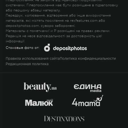
гіперпосилання, не закрите від індексації пошуковими
системами. Гіперпосилання має бути розміщене в підзаголовку
або першому абзаці матеріалу.
Передрук, копіювання, відтворення або інше використання
матеріалів, які містять посилання на rexfeatures.com або
depositphotos.com, суворо заборонені.
Материалы с пометками
!
и
P
розміщені на правах реклами.
Редакція не несе відповідальності за достовірність цієї
інформації.
Стоковые фото от:
Правила использования сайта
Политика конфиденциальности
Редакционная политика