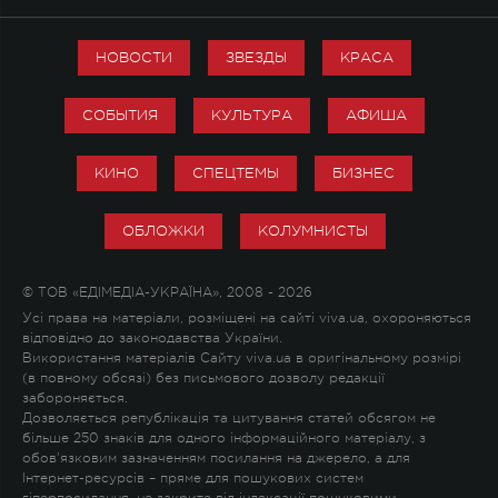
НОВОСТИ
ЗВЕЗДЫ
КРАСА
СОБЫТИЯ
КУЛЬТУРА
АФИША
КИНО
СПЕЦТЕМЫ
БИЗНЕС
ОБЛОЖКИ
КОЛУМНИСТЫ
© ТОВ «ЕДІМЕДІА-УКРАЇНА», 2008 - 2026
Усі права на матеріали, розміщені на сайті viva.ua, охороняються
відповідно до законодавства України.
Використання матеріалів Сайту viva.ua в оригінальному розмірі
(в повному обсязі) без письмового дозволу редакції
забороняється.
Дозволяється републікація та цитування статей обсягом не
більше 250 знаків для одного інформаційного матеріалу, з
обов'язковим зазначенням посилання на джерело, а для
Інтернет-ресурсів – пряме для пошукових систем