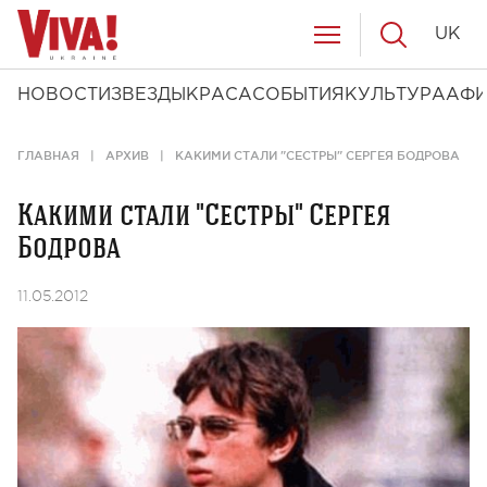
UK
НОВОСТИ
ЗВЕЗДЫ
КРАСА
СОБЫТИЯ
КУЛЬТУРА
АФ
ГЛАВНАЯ
АРХИВ
КАКИМИ СТАЛИ "СЕСТРЫ" СЕРГЕЯ БОДРОВА
Какими стали "Сестры" Сергея
Бодрова
11.05.2012