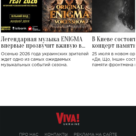
Легендарная музыка ENIGMA
В Киеве состои
впервые прозвучит вживую в
концерт памят
Украине: где состоится концерт
Клименко: более
Осенью 2026 года украинских зрителей
25 июля в новом op
исполнят песн
ждет одно из самых ожидаемых
«Де, Що, Інше» сос
музыкальных событий сезона.
памяти фронтмена
Михаила Клименко. 
особенный музыкал
посвященный артист
стало символом ис
настоящей любви.
ПРО НАС
КОНТАКТЫ
РЕКЛАМА НА САЙТЕ