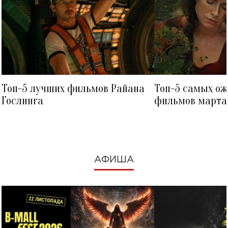
Топ-5 лучших фильмов Райана
Топ-5 самых о
Гослинга
фильмов марта 
посмотреть в к
АФИША