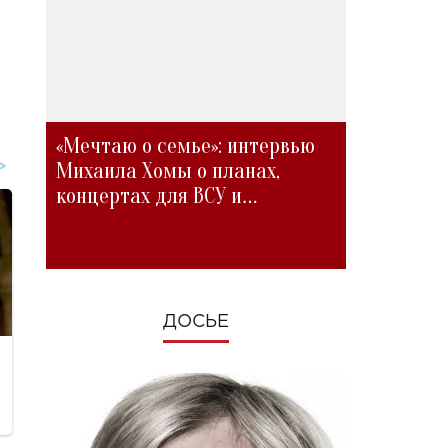
«Мечтаю о семье»: интервью
Михаила Хомы о планах,
концертах для ВСУ и
изменениях во время войны
ДОСЬЕ