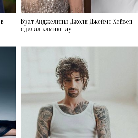
ов
Брат Анджелины Джоли Джеймс Хейвен
сделал каминг-аут