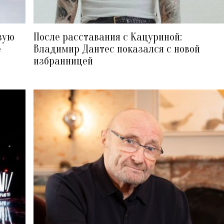
вую
После расставания с Кацуриной:
е
Владимир Дантес показался с новой
избранницей