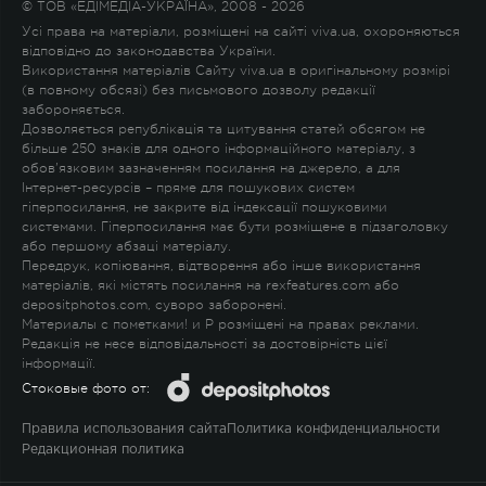
© ТОВ «ЕДІМЕДІА-УКРАЇНА», 2008 - 2026
Усі права на матеріали, розміщені на сайті viva.ua, охороняються
відповідно до законодавства України.
Використання матеріалів Сайту viva.ua в оригінальному розмірі
(в повному обсязі) без письмового дозволу редакції
забороняється.
Дозволяється републікація та цитування статей обсягом не
більше 250 знаків для одного інформаційного матеріалу, з
обов'язковим зазначенням посилання на джерело, а для
Інтернет-ресурсів – пряме для пошукових систем
гіперпосилання, не закрите від індексації пошуковими
системами. Гіперпосилання має бути розміщене в підзаголовку
або першому абзаці матеріалу.
Передрук, копіювання, відтворення або інше використання
матеріалів, які містять посилання на rexfeatures.com або
depositphotos.com, суворо заборонені.
Материалы с пометками
!
и
P
розміщені на правах реклами.
Редакція не несе відповідальності за достовірність цієї
інформації.
Стоковые фото от:
Правила использования сайта
Политика конфиденциальности
Редакционная политика