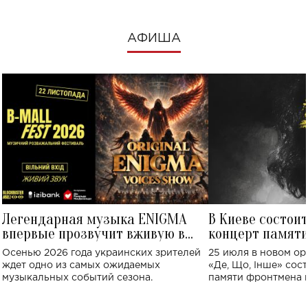
АФИША
Легендарная музыка ENIGMA
В Киеве состои
впервые прозвучит вживую в
концерт памят
Украине: где состоится концерт
Клименко: более
Осенью 2026 года украинских зрителей
25 июля в новом op
исполнят песн
ждет одно из самых ожидаемых
«Де, Що, Інше» сос
музыкальных событий сезона.
памяти фронтмена
Михаила Клименко. 
особенный музыкал