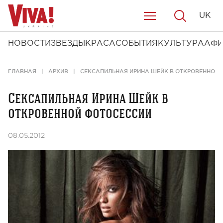
UK
НОВОСТИ
ЗВЕЗДЫ
КРАСА
СОБЫТИЯ
КУЛЬТУРА
АФ
ГЛАВНАЯ
АРХИВ
СЕКСАПИЛЬНАЯ ИРИНА ШЕЙК В ОТКРОВЕННОЙ
Сексапильная Ирина Шейк в
откровенной фотосессии
08.05.2012