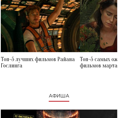
Топ-5 лучших фильмов Райана
Топ-5 самых о
Гослинга
фильмов марта 
посмотреть в к
АФИША