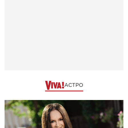
АСТРО