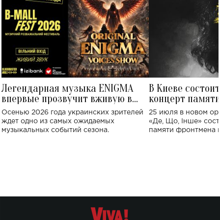
Легендарная музыка ENIGMA
В Киеве состои
впервые прозвучит вживую в
концерт памят
Украине: где состоится концерт
Клименко: более
Осенью 2026 года украинских зрителей
25 июля в новом op
исполнят песн
ждет одно из самых ожидаемых
«Де, Що, Інше» сос
музыкальных событий сезона.
памяти фронтмена
Михаила Клименко. 
особенный музыкал
посвященный артист
стало символом ис
настоящей любви.