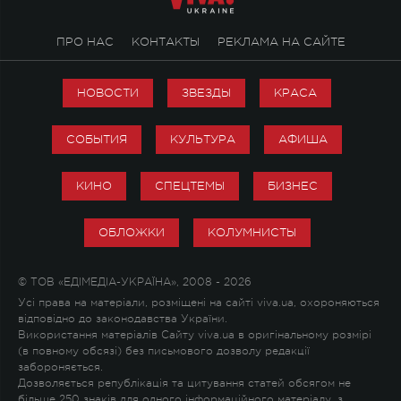
ПРО НАС
КОНТАКТЫ
РЕКЛАМА НА САЙТЕ
НОВОСТИ
ЗВЕЗДЫ
КРАСА
СОБЫТИЯ
КУЛЬТУРА
АФИША
КИНО
СПЕЦТЕМЫ
БИЗНЕС
ОБЛОЖКИ
КОЛУМНИСТЫ
© ТОВ «ЕДІМЕДІА-УКРАЇНА», 2008 - 2026
Усі права на матеріали, розміщені на сайті viva.ua, охороняються
відповідно до законодавства України.
Використання матеріалів Сайту viva.ua в оригінальному розмірі
(в повному обсязі) без письмового дозволу редакції
забороняється.
Дозволяється републікація та цитування статей обсягом не
більше 250 знаків для одного інформаційного матеріалу, з