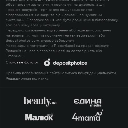
обов'язковим зазначенням посилання на джерело, а для
Інтернет-ресурсів – пряме для пошукових систем
гіперпосилання, не закрите від індексації пошуковими
системами. Гіперпосилання має бути розміщене в підзаголовку
або першому абзаці матеріалу.
Передрук, копіювання, відтворення або інше використання
матеріалів, які містять посилання на rexfeatures.com або
depositphotos.com, суворо заборонені.
Материалы с пометками
!
и
P
розміщені на правах реклами.
Редакція не несе відповідальності за достовірність цієї
інформації.
Стоковые фото от:
Правила использования сайта
Политика конфиденциальности
Редакционная политика