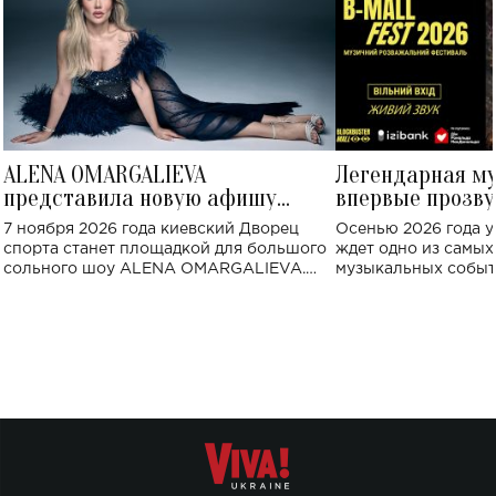
ALENA OMARGALIEVA
Легендарная м
представила новую афишу
впервые прозву
большого концерта во Дворце
Украине: где со
7 ноября 2026 года киевский Дворец
Осенью 2026 года у
спорта
спорта станет площадкой для большого
ждет одно из самы
сольного шоу ALENA OMARGALIEVA.
музыкальных событ
Концерт получил символичное название
«Не пьяная — влюбленная».