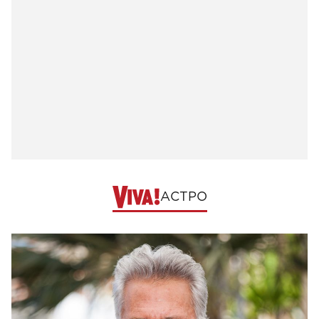
АСТРО