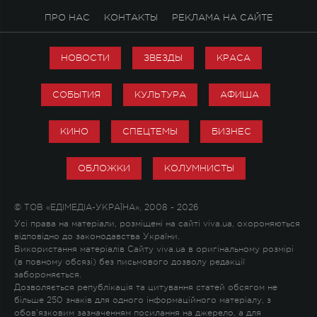
ПРО НАС
КОНТАКТЫ
РЕКЛАМА НА САЙТЕ
НОВОСТИ
ЗВЕЗДЫ
КРАСА
СОБЫТИЯ
КУЛЬТУРА
АФИША
КИНО
СПЕЦТЕМЫ
БИЗНЕС
ОБЛОЖКИ
КОЛУМНИСТЫ
© ТОВ «ЕДІМЕДІА-УКРАЇНА», 2008 - 2026
Усі права на матеріали, розміщені на сайті viva.ua, охороняються
відповідно до законодавства України.
Використання матеріалів Сайту viva.ua в оригінальному розмірі
(в повному обсязі) без письмового дозволу редакції
забороняється.
Дозволяється републікація та цитування статей обсягом не
більше 250 знаків для одного інформаційного матеріалу, з
обов'язковим зазначенням посилання на джерело, а для