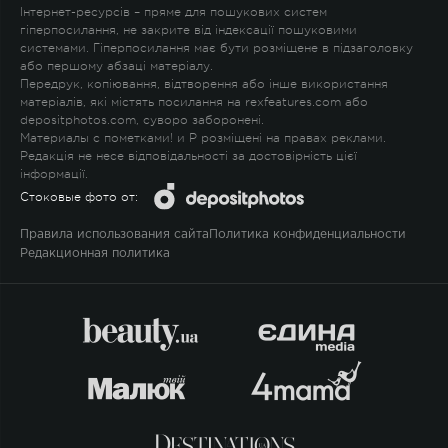
Інтернет-ресурсів – пряме для пошукових систем
гіперпосилання, не закрите від індексації пошуковими
системами. Гіперпосилання має бути розміщене в підзаголовку
або першому абзаці матеріалу.
Передрук, копіювання, відтворення або інше використання
матеріалів, які містять посилання на rexfeatures.com або
depositphotos.com, суворо заборонені.
Материалы с пометками
!
и
P
розміщені на правах реклами.
Редакція не несе відповідальності за достовірність цієї
інформації.
Стоковые фото от:
Правила использования сайта
Политика конфиденциальности
Редакционная политика