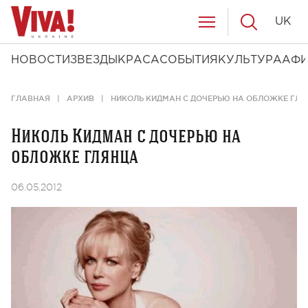
UK
НОВОСТИ
ЗВЕЗДЫ
КРАСА
СОБЫТИЯ
КУЛЬТУРА
АФ
ГЛАВНАЯ
АРХИВ
НИКОЛЬ КИДМАН С ДОЧЕРЬЮ НА ОБЛОЖКЕ ГЛЯ
Николь Кидман с дочерью на
обложке глянца
06.05.2012