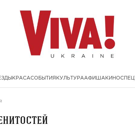
ЕЗДЫ
КРАСА
СОБЫТИЯ
КУЛЬТУРА
АФИША
КИНО
СПЕЦ
Й
енитостей