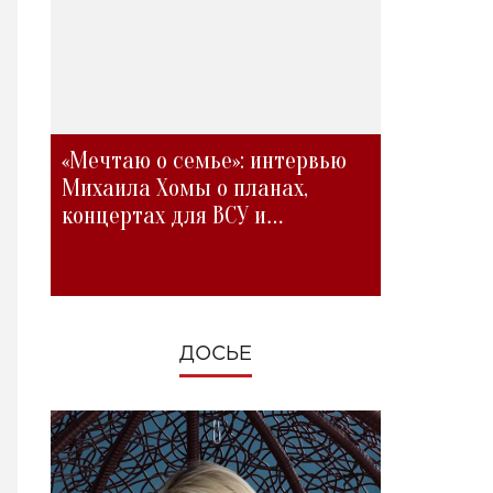
«Мечтаю о семье»: интервью
Михаила Хомы о планах,
концертах для ВСУ и
изменениях во время войны
ДОСЬЕ