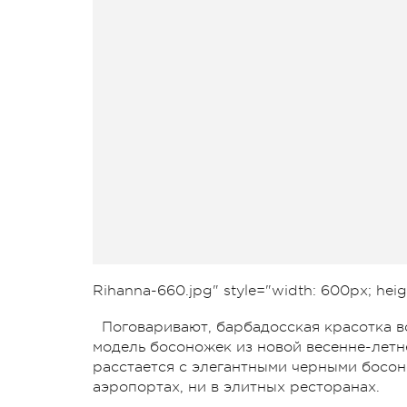
Rihanna-660.jpg" style="width: 600px; heig
Поговаривают, барбадосская красотка вс
модель босоножек из новой весенне-летне
расстается с элегантными черными босон
аэропортах, ни в элитных ресторанах.