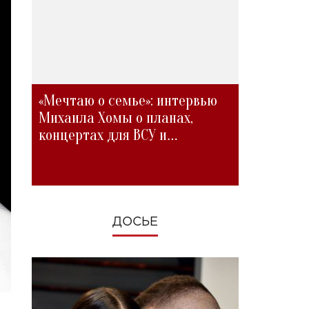
«Мечтаю о семье»: интервью
Михаила Хомы о планах,
концертах для ВСУ и
изменениях во время войны
ДОСЬЕ