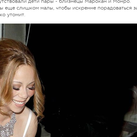
сутствовали дети пары - близнецы Марокан и Монро.
ы еще слишком малы, чтобы искренне порадоваться з
ко утомит.