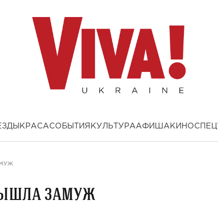
ЕЗДЫ
КРАСА
СОБЫТИЯ
КУЛЬТУРА
АФИША
КИНО
СПЕЦ
АМУЖ
вышла замуж