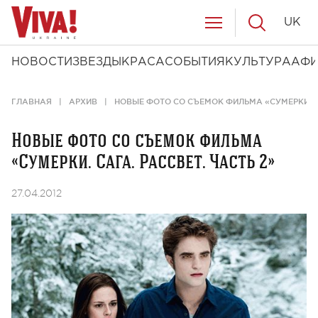
UK
НОВОСТИ
ЗВЕЗДЫ
КРАСА
СОБЫТИЯ
КУЛЬТУРА
АФ
ГЛАВНАЯ
АРХИВ
НОВЫЕ ФОТО СО СЪЕМОК ФИЛЬМА «СУМЕРКИ. СА
Новые фото со съемок фильма
«Сумерки. Сага. Рассвет. Часть 2»
27.04.2012