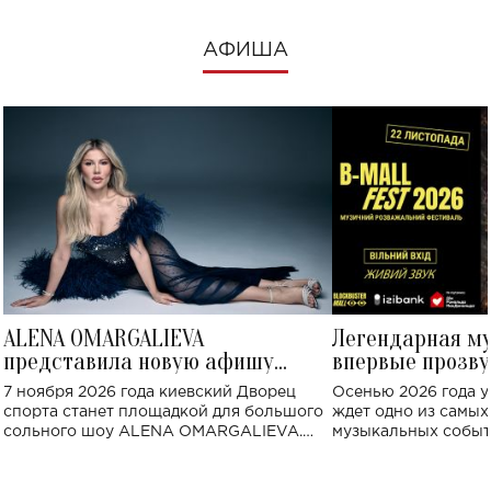
АФИША
ALENA OMARGALIEVA
Легендарная м
представила новую афишу
впервые прозву
большого концерта во Дворце
Украине: где со
7 ноября 2026 года киевский Дворец
Осенью 2026 года у
спорта
спорта станет площадкой для большого
ждет одно из самы
сольного шоу ALENA OMARGALIEVA.
музыкальных событ
Концерт получил символичное название
«Не пьяная — влюбленная».