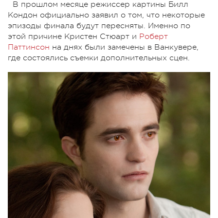
В прошлом месяце режиссер картины Билл
Кондон официально заявил о том, что некоторые
эпизоды финала будут пересняты. Именно по
этой причине Кристен Стюарт и
Роберт
Паттинсон
на днях были замечены в Ванкувере,
где состоялись съемки дополнительных сцен.