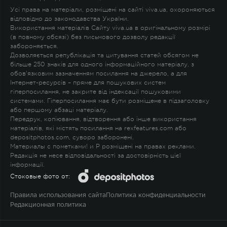
Усі права на матеріали, розміщені на сайті viva.ua, охороняються
відповідно до законодавства України.
Використання матеріалів Сайту viva.ua в оригінальному розмірі
(в повному обсязі) без письмового дозволу редакції
забороняється.
Дозволяється републікація та цитування статей обсягом не
більше 250 знаків для одного інформаційного матеріалу, з
обов'язковим зазначенням посилання на джерело, а для
Інтернет-ресурсів – пряме для пошукових систем
гіперпосилання, не закрите від індексації пошуковими
системами. Гіперпосилання має бути розміщене в підзаголовку
або першому абзаці матеріалу.
Передрук, копіювання, відтворення або інше використання
матеріалів, які містять посилання на rexfeatures.com або
depositphotos.com, суворо заборонені.
Материалы с пометками
!
и
P
розміщені на правах реклами.
Редакція не несе відповідальності за достовірність цієї
інформації.
Стоковые фото от:
Правила использования сайта
Политика конфиденциальности
Редакционная политика