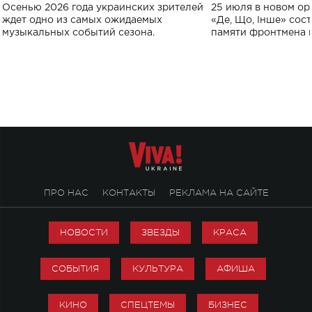
Украине: где состоится концерт
Клименко: более
Осенью 2026 года украинских зрителей
25 июля в новом op
исполнят песн
ждет одно из самых ожидаемых
«Де, Що, Інше» сос
музыкальных событий сезона.
памяти фронтмена
Михаила Клименко. 
особенный музыкал
посвященный артист
стало символом ис
настоящей любви.
ПРО НАС
КОНТАКТЫ
РЕКЛАМА НА САЙТЕ
НОВОСТИ
ЗВЕЗДЫ
КРАСА
СОБЫТИЯ
КУЛЬТУРА
АФИША
КИНО
СПЕЦТЕМЫ
БИЗНЕС