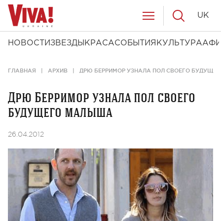
UK
НОВОСТИ
ЗВЕЗДЫ
КРАСА
СОБЫТИЯ
КУЛЬТУРА
АФ
ГЛАВНАЯ
АРХИВ
ДРЮ БЕРРИМОР УЗНАЛА ПОЛ СВОЕГО БУДУЩЕ
Дрю Берримор узнала пол своего
будущего малыша
26.04.2012