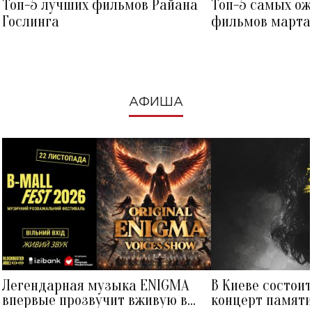
Топ-5 лучших фильмов Райана
Топ-5 самых о
Гослинга
фильмов марта 
посмотреть в к
АФИША
Легендарная музыка ENIGMA
В Киеве состои
впервые прозвучит вживую в
концерт памят