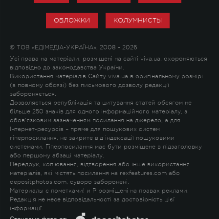
ОБЛОЖКИ
КОЛУМНИСТЫ
© ТОВ «ЕДІМЕДІА-УКРАЇНА», 2008 - 2026
Усі права на матеріали, розміщені на сайті viva.ua, охороняються
відповідно до законодавства України.
Використання матеріалів Сайту viva.ua в оригінальному розмірі
(в повному обсязі) без письмового дозволу редакції
забороняється.
Дозволяється републікація та цитування статей обсягом не
більше 250 знаків для одного інформаційного матеріалу, з
обов'язковим зазначенням посилання на джерело, а для
Інтернет-ресурсів – пряме для пошукових систем
гіперпосилання, не закрите від індексації пошуковими
системами. Гіперпосилання має бути розміщене в підзаголовку
або першому абзаці матеріалу.
Передрук, копіювання, відтворення або інше використання
матеріалів, які містять посилання на rexfeatures.com або
depositphotos.com, суворо заборонені.
Материалы с пометками
!
и
P
розміщені на правах реклами.
Редакція не несе відповідальності за достовірність цієї
інформації.