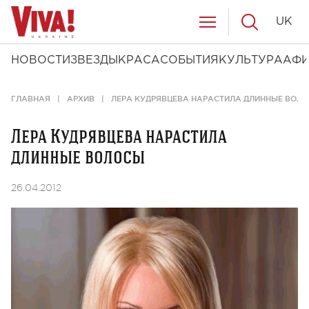
UK
НОВОСТИ
ЗВЕЗДЫ
КРАСА
СОБЫТИЯ
КУЛЬТУРА
АФ
ГЛАВНАЯ
АРХИВ
ЛЕРА КУДРЯВЦЕВА НАРАСТИЛА ДЛИННЫЕ ВОЛ
Лера Кудрявцева нарастила
длинные волосы
26.04.2012