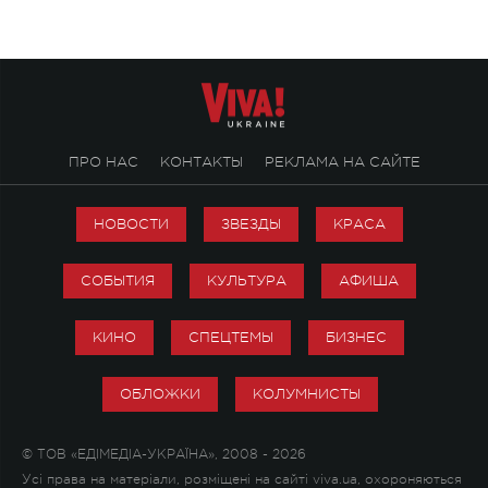
настоящей любви.
ПРО НАС
КОНТАКТЫ
РЕКЛАМА НА САЙТЕ
НОВОСТИ
ЗВЕЗДЫ
КРАСА
СОБЫТИЯ
КУЛЬТУРА
АФИША
КИНО
СПЕЦТЕМЫ
БИЗНЕС
ОБЛОЖКИ
КОЛУМНИСТЫ
© ТОВ «ЕДІМЕДІА-УКРАЇНА», 2008 - 2026
Усі права на матеріали, розміщені на сайті viva.ua, охороняються