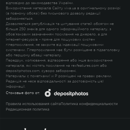
відповідно до законодавства України.
Використання матеріалів Сайту viva.ua в оригінальному розмірі
(в повному обсязі) без письмового дозволу редакції
забороняється.
Дозволяється републікація та цитування статей обсягом не
більше 250 знаків для одного інформаційного матеріалу, з
обов'язковим зазначенням посилання на джерело, а для
Інтернет-ресурсів – пряме для пошукових систем
гіперпосилання, не закрите від індексації пошуковими
системами. Гіперпосилання має бути розміщене в підзаголовку
або першому абзаці матеріалу.
Передрук, копіювання, відтворення або інше використання
матеріалів, які містять посилання на rexfeatures.com або
depositphotos.com, суворо заборонені.
Материалы с пометками
!
и
P
розміщені на правах реклами.
Редакція не несе відповідальності за достовірність цієї
інформації.
Стоковые фото от:
Правила использования сайта
Политика конфиденциальности
Редакционная политика