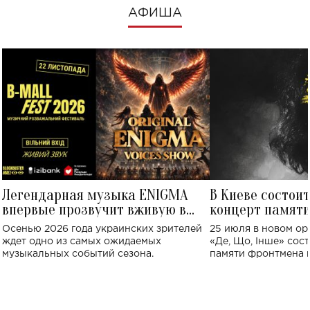
АФИША
Легендарная музыка ENIGMA
В Киеве состои
впервые прозвучит вживую в
концерт памят
Украине: где состоится концерт
Клименко: более
Осенью 2026 года украинских зрителей
25 июля в новом op
исполнят песн
ждет одно из самых ожидаемых
«Де, Що, Інше» сос
музыкальных событий сезона.
памяти фронтмена
Михаила Клименко. 
особенный музыкал
посвященный артист
стало символом ис