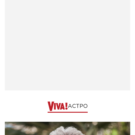
АСТРО