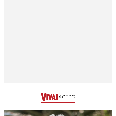
АСТРО