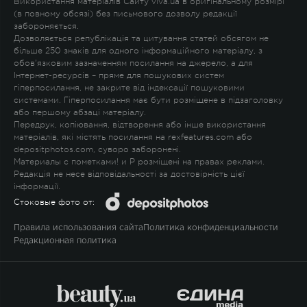
Використання матеріалів Сайту viva.ua в оригінальному розмірі
(в повному обсязі) без письмового дозволу редакції
забороняється.
Дозволяється републікація та цитування статей обсягом не
більше 250 знаків для одного інформаційного матеріалу, з
обов'язковим зазначенням посилання на джерело, а для
Інтернет-ресурсів – пряме для пошукових систем
гіперпосилання, не закрите від індексації пошуковими
системами. Гіперпосилання має бути розміщене в підзаголовку
або першому абзаці матеріалу.
Передрук, копіювання, відтворення або інше використання
матеріалів, які містять посилання на rexfeatures.com або
depositphotos.com, суворо заборонені.
Материалы с пометками
!
и
P
розміщені на правах реклами.
Редакція не несе відповідальності за достовірність цієї
інформації.
Стоковые фото от:
Правила использования сайта
Политика конфиденциальности
Редакционная политика