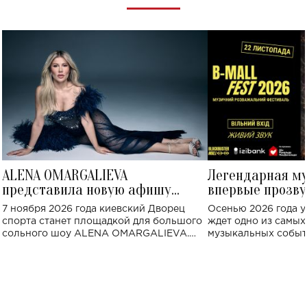
ALENA OMARGALIEVA
Легендарная м
представила новую афишу
впервые прозву
большого концерта во Дворце
Украине: где со
7 ноября 2026 года киевский Дворец
Осенью 2026 года у
спорта
спорта станет площадкой для большого
ждет одно из самы
сольного шоу ALENA OMARGALIEVA.
музыкальных событ
Концерт получил символичное название
«Не пьяная — влюбленная».