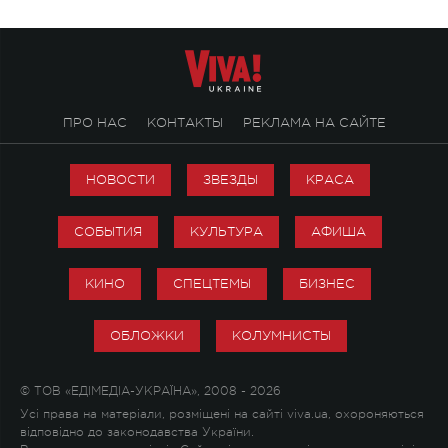
ПРО НАС
КОНТАКТЫ
РЕКЛАМА НА САЙТЕ
НОВОСТИ
ЗВЕЗДЫ
КРАСА
СОБЫТИЯ
КУЛЬТУРА
АФИША
КИНО
СПЕЦТЕМЫ
БИЗНЕС
ОБЛОЖКИ
КОЛУМНИСТЫ
© ТОВ «ЕДІМЕДІА-УКРАЇНА», 2008 - 2026
Усі права на матеріали, розміщені на сайті viva.ua, охороняються
відповідно до законодавства України.