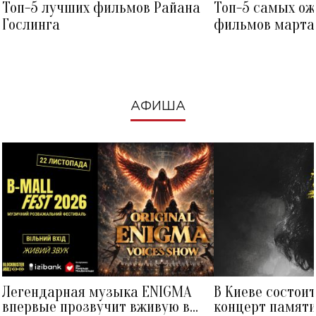
Топ-5 лучших фильмов Райана
Топ-5 самых о
Гослинга
фильмов марта 
посмотреть в к
АФИША
Легендарная музыка ENIGMA
В Киеве состои
впервые прозвучит вживую в
концерт памят