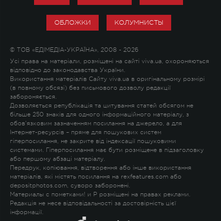
ОБЛОЖКИ
КОЛУМНИСТЫ
© ТОВ «ЕДІМЕДІА-УКРАЇНА», 2008 - 2026
Усі права на матеріали, розміщені на сайті viva.ua, охороняються
відповідно до законодавства України.
Використання матеріалів Сайту viva.ua в оригінальному розмірі
(в повному обсязі) без письмового дозволу редакції
забороняється.
Дозволяється републікація та цитування статей обсягом не
більше 250 знаків для одного інформаційного матеріалу, з
обов'язковим зазначенням посилання на джерело, а для
Інтернет-ресурсів – пряме для пошукових систем
гіперпосилання, не закрите від індексації пошуковими
системами. Гіперпосилання має бути розміщене в підзаголовку
або першому абзаці матеріалу.
Передрук, копіювання, відтворення або інше використання
матеріалів, які містять посилання на rexfeatures.com або
depositphotos.com, суворо заборонені.
Материалы с пометками
!
и
P
розміщені на правах реклами.
Редакція не несе відповідальності за достовірність цієї
інформації.