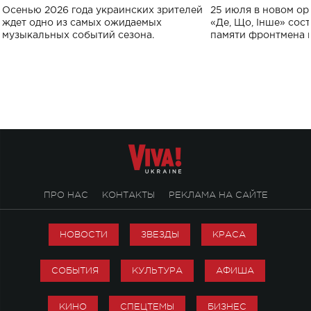
Украине: где состоится концерт
Клименко: более
Осенью 2026 года украинских зрителей
25 июля в новом op
исполнят песн
ждет одно из самых ожидаемых
«Де, Що, Інше» сос
музыкальных событий сезона.
памяти фронтмена
Михаила Клименко. 
особенный музыкал
посвященный артист
стало символом ис
настоящей любви.
ПРО НАС
КОНТАКТЫ
РЕКЛАМА НА САЙТЕ
НОВОСТИ
ЗВЕЗДЫ
КРАСА
СОБЫТИЯ
КУЛЬТУРА
АФИША
КИНО
СПЕЦТЕМЫ
БИЗНЕС