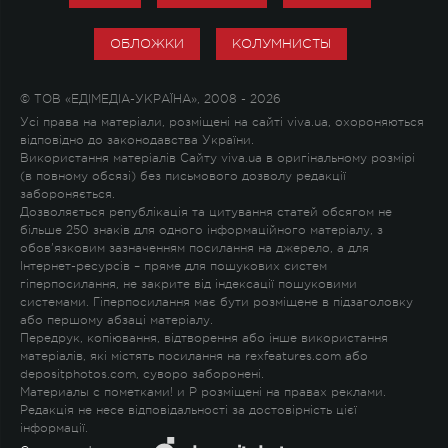
ОБЛОЖКИ
КОЛУМНИСТЫ
© ТОВ «ЕДІМЕДІА-УКРАЇНА», 2008 - 2026
Усі права на матеріали, розміщені на сайті viva.ua, охороняються
відповідно до законодавства України.
Використання матеріалів Сайту viva.ua в оригінальному розмірі
(в повному обсязі) без письмового дозволу редакції
забороняється.
Дозволяється републікація та цитування статей обсягом не
більше 250 знаків для одного інформаційного матеріалу, з
обов'язковим зазначенням посилання на джерело, а для
Інтернет-ресурсів – пряме для пошукових систем
гіперпосилання, не закрите від індексації пошуковими
системами. Гіперпосилання має бути розміщене в підзаголовку
або першому абзаці матеріалу.
Передрук, копіювання, відтворення або інше використання
матеріалів, які містять посилання на rexfeatures.com або
depositphotos.com, суворо заборонені.
Материалы с пометками
!
и
P
розміщені на правах реклами.
Редакція не несе відповідальності за достовірність цієї
інформації.