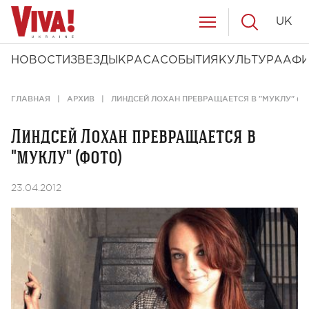
UK
НОВОСТИ
ЗВЕЗДЫ
КРАСА
СОБЫТИЯ
КУЛЬТУРА
АФ
ГЛАВНАЯ
АРХИВ
ЛИНДСЕЙ ЛОХАН ПРЕВРАЩАЕТСЯ В "МУКЛУ" (Ф
Линдсей Лохан превращается в
"муклу" (фото)
23.04.2012