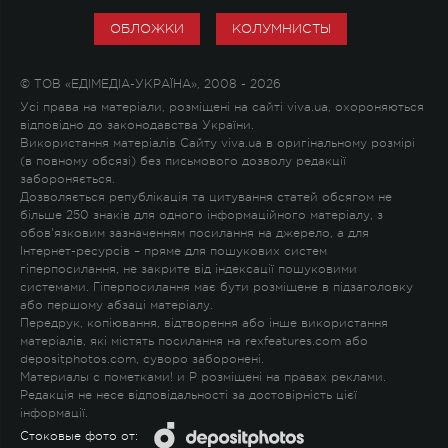
ОБЛОЖКИ
КОЛУМНИСТЫ
© ТОВ «ЕДІМЕДІА-УКРАЇНА», 2008 - 2026
Усі права на матеріали, розміщені на сайті viva.ua, охороняються
відповідно до законодавства України.
Використання матеріалів Сайту viva.ua в оригінальному розмірі
(в повному обсязі) без письмового дозволу редакції
забороняється.
Дозволяється републікація та цитування статей обсягом не
більше 250 знаків для одного інформаційного матеріалу, з
обов'язковим зазначенням посилання на джерело, а для
Інтернет-ресурсів – пряме для пошукових систем
гіперпосилання, не закрите від індексації пошуковими
системами. Гіперпосилання має бути розміщене в підзаголовку
або першому абзаці матеріалу.
Передрук, копіювання, відтворення або інше використання
матеріалів, які містять посилання на rexfeatures.com або
depositphotos.com, суворо заборонені.
Материалы с пометками
!
и
P
розміщені на правах реклами.
Редакція не несе відповідальності за достовірність цієї
інформації.
Стоковые фото от: