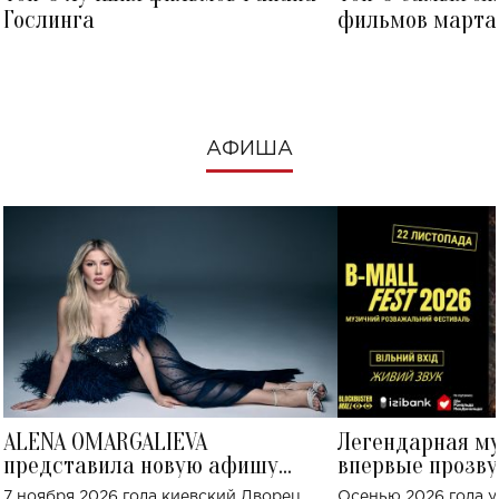
Гослинга
фильмов марта 
посмотреть в к
АФИША
ALENA OMARGALIEVA
Легендарная м
представила новую афишу
впервые прозву
большого концерта во Дворце
Украине: где со
7 ноября 2026 года киевский Дворец
Осенью 2026 года у