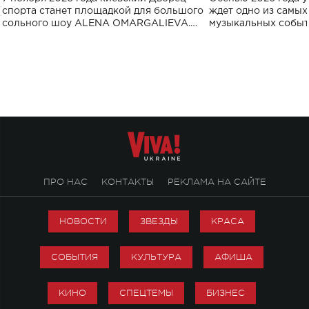
спорта
спорта станет площадкой для большого
ждет одно из самы
сольного шоу ALENA OMARGALIEVA.
музыкальных событ
Концерт получил символичное название
«Не пьяная — влюбленная».
ПРО НАС
КОНТАКТЫ
РЕКЛАМА НА САЙТЕ
НОВОСТИ
ЗВЕЗДЫ
КРАСА
СОБЫТИЯ
КУЛЬТУРА
АФИША
КИНО
СПЕЦТЕМЫ
БИЗНЕС