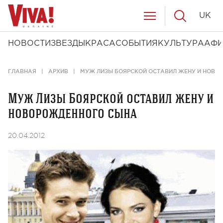
UK
НОВОСТИ
ЗВЕЗДЫ
КРАСА
СОБЫТИЯ
КУЛЬТУРА
АФ
ГЛАВНАЯ
АРХИВ
МУЖ ЛИЗЫ БОЯРСКОЙ ОСТАВИЛ ЖЕНУ И НОВО
Муж Лизы Боярской оставил жену и
новорожденного сына
20.04.2012