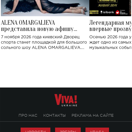
ALENA OMARGALIEVA
Легендарная м
представила новую афишу
впервые прозву
большого концерта во Дворце
Украине: где со
7 ноября 2026 года киевский Дворец
Осенью 2026 года у
спорта
спорта станет площадкой для большого
ждет одно из самы
сольного шоу ALENA OMARGALIEVA.
музыкальных событ
Концерт получил символичное название
«Не пьяная — влюбленная».
ПРО НАС
КОНТАКТЫ
РЕКЛАМА НА САЙТЕ