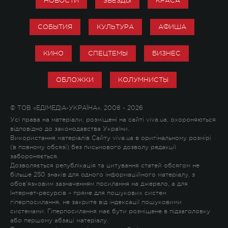
НОВОСТИ
ЗВЕЗДЫ
КРАСА
СОБЫТИЯ
КУЛЬТУРА
АФИША
КИНО
СПЕЦТЕМЫ
БИЗНЕС
ОБЛОЖКИ
КОЛУМНИСТЫ
© ТОВ «ЕДІМЕДІА-УКРАЇНА», 2008 - 2026
Усі права на матеріали, розміщені на сайті viva.ua, охороняються
відповідно до законодавства України.
Використання матеріалів Сайту viva.ua в оригінальному розмірі
(в повному обсязі) без письмового дозволу редакції
забороняється.
Дозволяється републікація та цитування статей обсягом не
більше 250 знаків для одного інформаційного матеріалу, з
обов'язковим зазначенням посилання на джерело, а для
Інтернет-ресурсів – пряме для пошукових систем
гіперпосилання, не закрите від індексації пошуковими
системами. Гіперпосилання має бути розміщене в підзаголовку
або першому абзаці матеріалу.