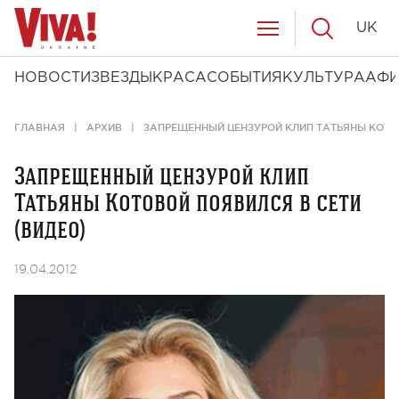
UK
НОВОСТИ
ЗВЕЗДЫ
КРАСА
СОБЫТИЯ
КУЛЬТУРА
АФ
ГЛАВНАЯ
АРХИВ
ЗАПРЕЩЕННЫЙ ЦЕНЗУРОЙ КЛИП ТАТЬЯНЫ КОТОВ
Запрещенный цензурой клип
Татьяны Котовой появился в сети
(видео)
19.04.2012