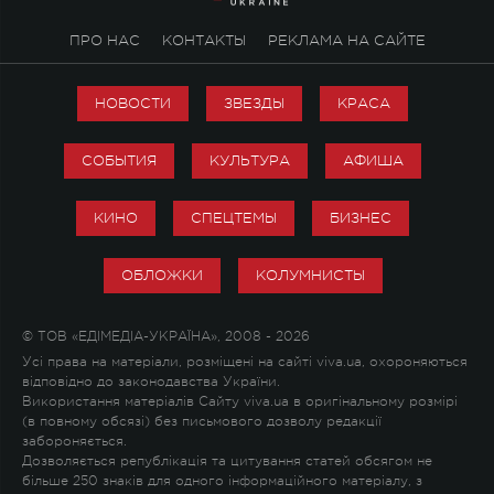
ПРО НАС
КОНТАКТЫ
РЕКЛАМА НА САЙТЕ
НОВОСТИ
ЗВЕЗДЫ
КРАСА
СОБЫТИЯ
КУЛЬТУРА
АФИША
КИНО
СПЕЦТЕМЫ
БИЗНЕС
ОБЛОЖКИ
КОЛУМНИСТЫ
© ТОВ «ЕДІМЕДІА-УКРАЇНА», 2008 - 2026
Усі права на матеріали, розміщені на сайті viva.ua, охороняються
відповідно до законодавства України.
Використання матеріалів Сайту viva.ua в оригінальному розмірі
(в повному обсязі) без письмового дозволу редакції
забороняється.
Дозволяється републікація та цитування статей обсягом не
більше 250 знаків для одного інформаційного матеріалу, з