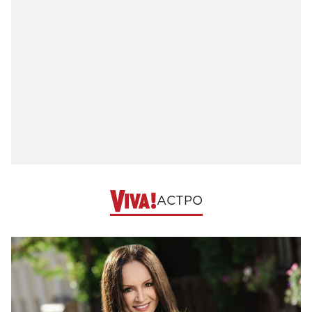
АСТРО