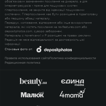
обов'язковим зазначенням посилання на джерело, а для
Інтернет-ресурсів – пряме для пошукових систем
гіперпосилання, не закрите від індексації пошуковими
системами. Гіперпосилання має бути розміщене в підзаголовку
або першому абзаці матеріалу.
Передрук, копіювання, відтворення або інше використання
матеріалів, які містять посилання на rexfeatures.com або
depositphotos.com, суворо заборонені.
Материалы с пометками
!
и
P
розміщені на правах реклами.
Редакція не несе відповідальності за достовірність цієї
інформації.
Стоковые фото от:
Правила использования сайта
Политика конфиденциальности
Редакционная политика