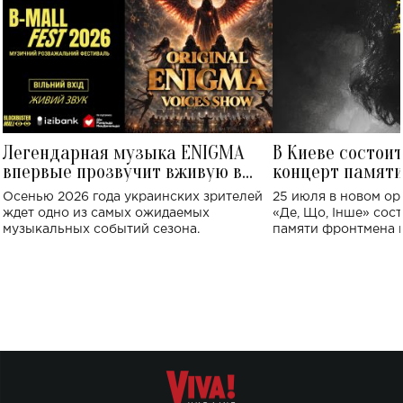
Легендарная музыка ENIGMA
В Киеве состои
впервые прозвучит вживую в
концерт памят
Украине: где состоится концерт
Клименко: более
Осенью 2026 года украинских зрителей
25 июля в новом op
исполнят песн
ждет одно из самых ожидаемых
«Де, Що, Інше» сос
музыкальных событий сезона.
памяти фронтмена
Михаила Клименко. 
особенный музыкал
посвященный артист
стало символом ис
настоящей любви.