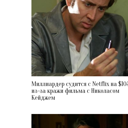
Миллиардер судится с Netflix на $10
из-за кражи фильма с Николасом
Кейджем