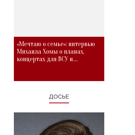
«Мечтаю о семье»: интервью
Михаила Хомы о планах,
концертах для ВСУ и
изменениях во время войны
ДОСЬЕ