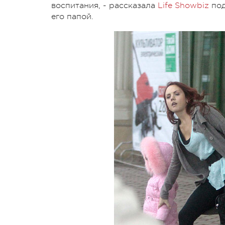
воспитания, - рассказала
Life Showbiz
под
его папой.