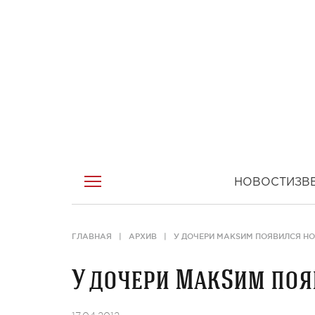
НОВОСТИ
ЗВ
ГЛАВНАЯ
АРХИВ
У ДОЧЕРИ МАКSИМ ПОЯВИЛСЯ НО
У дочери МакSим поя