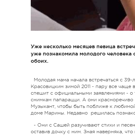
Уже несколько месяцев певица встре
уже познакомила молодого человека с
обоих.
Молодая мама начала встречаться с 39
Красовицким зимой 2011 - пару все чаще 
спешит с официальными заявлениями - о 
снимкам папарацци. А они красноречиво с
Музыкант, чтобы быть поближе к любимой,
доме Марины. Недавно решилась познако
- Они с Сашей разучивают стихи и песе
оставив дочку с ним. Зная наверняка, чт