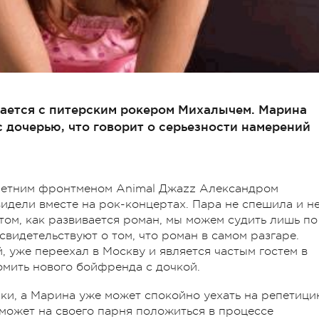
чается с питерским рокером Михалычем. Марина
 дочерью, что говорит о серьезности намерений
-летним фронтменом Animal Джаzz Александром
видели вместе на рок-концертах. Пара не спешила и н
том, как развивается роман, мы можем судить лишь по
видетельствуют о том, что роман в самом разгаре.
 уже переехал в Москву и является частым гостем в
мить нового бойфренда с дочкой.
нки, а Марина уже может спокойно уехать на репетици
о может на своего парня положиться в процессе