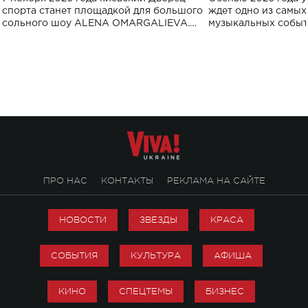
спорта
спорта станет площадкой для большого
ждет одно из самы
сольного шоу ALENA OMARGALIEVA.
музыкальных событ
Концерт получил символичное название
«Не пьяная — влюбленная».
ПРО НАС
КОНТАКТЫ
РЕКЛАМА НА САЙТЕ
НОВОСТИ
ЗВЕЗДЫ
КРАСА
СОБЫТИЯ
КУЛЬТУРА
АФИША
КИНО
СПЕЦТЕМЫ
БИЗНЕС