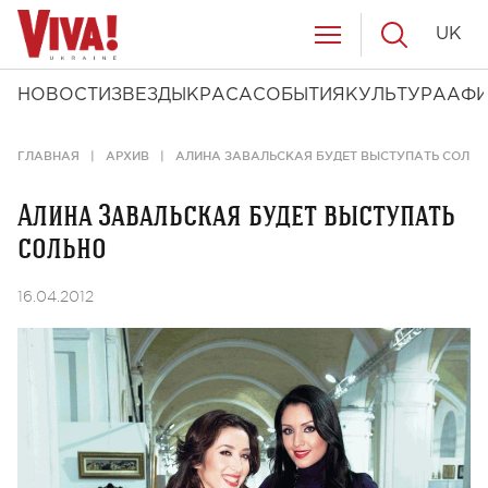
UK
НОВОСТИ
ЗВЕЗДЫ
КРАСА
СОБЫТИЯ
КУЛЬТУРА
АФ
ГЛАВНАЯ
АРХИВ
АЛИНА ЗАВАЛЬСКАЯ БУДЕТ ВЫСТУПАТЬ СОЛЬН
Алина Завальская будет выступать
сольно
16.04.2012