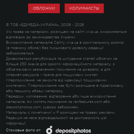
ОБЛОЖКИ
КОЛУМНИСТЫ
© ТОВ «ЕДІМЕДІА-УКРАЇНА», 2008 - 2026
Усі права на матеріали, розміщені на сайті viva.ua, охороняються
відповідно до законодавства України.
Використання матеріалів Сайту viva.ua в оригінальному розмірі
(в повному обсязі) без письмового дозволу редакції
забороняється.
Дозволяється републікація та цитування статей обсягом не
більше 250 знаків для одного інформаційного матеріалу, з
обов'язковим зазначенням посилання на джерело, а для
Інтернет-ресурсів – пряме для пошукових систем
гіперпосилання, не закрите від індексації пошуковими
системами. Гіперпосилання має бути розміщене в підзаголовку
або першому абзаці матеріалу.
Передрук, копіювання, відтворення або інше використання
матеріалів, які містять посилання на rexfeatures.com або
depositphotos.com, суворо заборонені.
Материалы с пометками
!
и
P
розміщені на правах реклами.
Редакція не несе відповідальності за достовірність цієї
інформації.
Стоковые фото от: