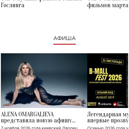
Гослинга
фильмов марта 
посмотреть в к
АФИША
ALENA OMARGALIEVA
Легендарная м
представила новую афишу
впервые прозву
большого концерта во Дворце
Украине: где со
7 ноября 2026 года киевский Дворец
Осенью 2026 года у