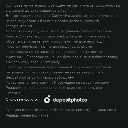
Усі права на матеріали, розміщені на сайті viva.ua, охороняються
відповідно до законодавства України.
Використання матеріалів Сайту viva.ua в оригінальному розмірі
(в повному обсязі) без письмового дозволу редакції
забороняється.
Дозволяється републікація та цитування статей обсягом не
більше 250 знаків для одного інформаційного матеріалу, з
обов'язковим зазначенням посилання на джерело, а для
Інтернет-ресурсів – пряме для пошукових систем
гіперпосилання, не закрите від індексації пошуковими
системами. Гіперпосилання має бути розміщене в підзаголовку
або першому абзаці матеріалу.
Передрук, копіювання, відтворення або інше використання
матеріалів, які містять посилання на rexfeatures.com або
depositphotos.com, суворо заборонені.
Материалы с пометками
!
и
P
розміщені на правах реклами.
Редакція не несе відповідальності за достовірність цієї
інформації.
Стоковые фото от:
Правила использования сайта
Политика конфиденциальности
Редакционная политика