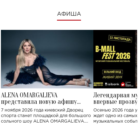
АФИША
ALENA OMARGALIEVA
Легендарная м
представила новую афишу
впервые прозву
большого концерта во Дворце
Украине: где со
7 ноября 2026 года киевский Дворец
Осенью 2026 года у
спорта
спорта станет площадкой для большого
ждет одно из самы
сольного шоу ALENA OMARGALIEVA.
музыкальных событ
Концерт получил символичное название
«Не пьяная — влюбленная».