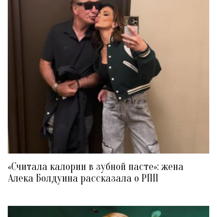
«Считала калории в зубной пасте»: жена
Алека Болдуина рассказала о РПП