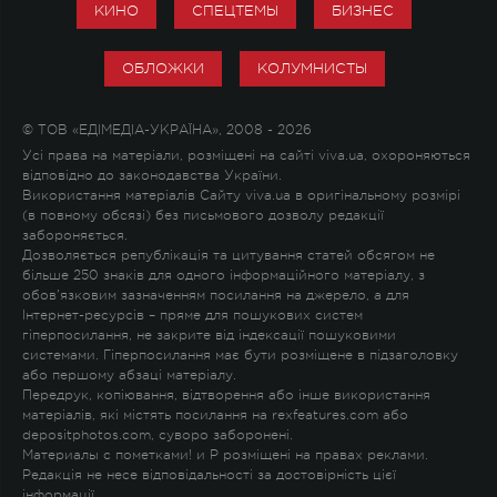
КИНО
СПЕЦТЕМЫ
БИЗНЕС
ОБЛОЖКИ
КОЛУМНИСТЫ
© ТОВ «ЕДІМЕДІА-УКРАЇНА», 2008 - 2026
Усі права на матеріали, розміщені на сайті viva.ua, охороняються
відповідно до законодавства України.
Використання матеріалів Сайту viva.ua в оригінальному розмірі
(в повному обсязі) без письмового дозволу редакції
забороняється.
Дозволяється републікація та цитування статей обсягом не
більше 250 знаків для одного інформаційного матеріалу, з
обов'язковим зазначенням посилання на джерело, а для
Інтернет-ресурсів – пряме для пошукових систем
гіперпосилання, не закрите від індексації пошуковими
системами. Гіперпосилання має бути розміщене в підзаголовку
або першому абзаці матеріалу.
Передрук, копіювання, відтворення або інше використання
матеріалів, які містять посилання на rexfeatures.com або
depositphotos.com, суворо заборонені.
Материалы с пометками
!
и
P
розміщені на правах реклами.
Редакція не несе відповідальності за достовірність цієї
інформації.