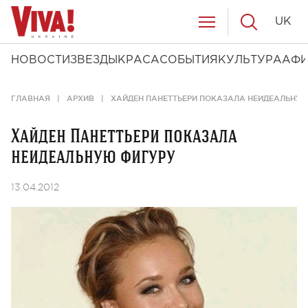
UK
НОВОСТИ
ЗВЕЗДЫ
КРАСА
СОБЫТИЯ
КУЛЬТУРА
АФ
ГЛАВНАЯ
АРХИВ
ХАЙДЕН ПАНЕТТЬЕРИ ПОКАЗАЛА НЕИДЕАЛЬНУ
Хайден Панеттьери показала
неидеальную фигуру
13.04.2012