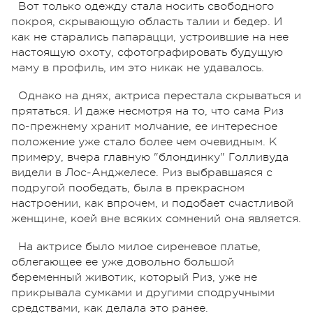
Вот только одежду стала носить свободного
покроя, скрывающую область талии и бедер. И
как не старались папарацци, устроившие на нее
настоящую охоту, сфотографировать будущую
маму в профиль, им это никак не удавалось.
Однако на днях, актриса перестала скрываться и
прятаться. И даже несмотря на то, что сама Риз
по-прежнему хранит молчание, ее интересное
положение уже стало более чем очевидным. К
примеру, вчера главную "блондинку" Голливуда
видели в Лос-Анджелесе. Риз выбравшаяся с
подругой пообедать, была в прекрасном
настроении, как впрочем, и подобает счастливой
женщине, коей вне всяких сомнений она является.
На актрисе было милое сиреневое платье,
облегающее ее уже довольно большой
беременный животик, который Риз, уже не
прикрывала сумками и другими сподручными
средствами, как делала это ранее.