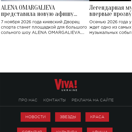
ALENA OMARGALIEVA
Легендарная м
представила новую афишу
впервые прозву
большого концерта во Дворце
Украине: где со
7 ноября 2026 года киевский Дворец
Осенью 2026 года у
спорта
спорта станет площадкой для большого
ждет одно из самы
сольного шоу ALENA OMARGALIEVA.
музыкальных событ
Концерт получил символичное название
«Не пьяная — влюбленная».
ПРО НАС
КОНТАКТЫ
РЕКЛАМА НА САЙТЕ
НОВОСТИ
ЗВЕЗДЫ
КРАСА