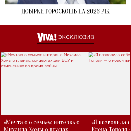
ДОБІРКИ ГОРОСКОПІВ НА 2026 РІК
ЭКСКЛЮЗИВ
«Мечтаю о семье»: интервью
«Я позволила 
Михаила Хомы о планах,
Елена Тополя 