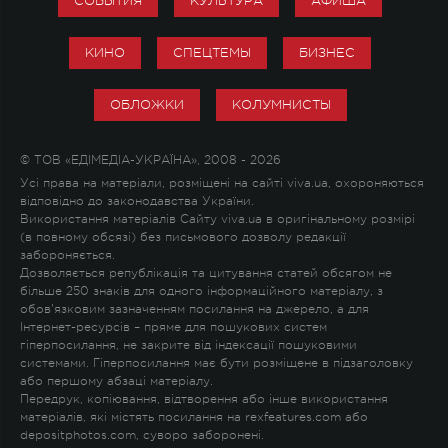
СОБЫТИЯ
КУЛЬТУРА
АФИША
КИНО
СПЕЦТЕМЫ
БИЗНЕС
ОБЛОЖКИ
КОЛУМНИСТЫ
© ТОВ «ЕДІМЕДІА-УКРАЇНА», 2008 - 2026
Усі права на матеріали, розміщені на сайті viva.ua, охороняються
відповідно до законодавства України.
Використання матеріалів Сайту viva.ua в оригінальному розмірі
(в повному обсязі) без письмового дозволу редакції
забороняється.
Дозволяється републікація та цитування статей обсягом не
більше 250 знаків для одного інформаційного матеріалу, з
обов'язковим зазначенням посилання на джерело, а для
Інтернет-ресурсів – пряме для пошукових систем
гіперпосилання, не закрите від індексації пошуковими
системами. Гіперпосилання має бути розміщене в підзаголовку
або першому абзаці матеріалу.
Передрук, копіювання, відтворення або інше використання
матеріалів, які містять посилання на rexfeatures.com або
depositphotos.com, суворо заборонені.