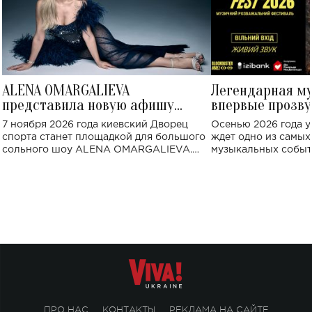
ALENA OMARGALIEVA
Легендарная м
представила новую афишу
впервые прозву
большого концерта во Дворце
Украине: где со
7 ноября 2026 года киевский Дворец
Осенью 2026 года у
спорта
спорта станет площадкой для большого
ждет одно из самы
сольного шоу ALENA OMARGALIEVA.
музыкальных событ
Концерт получил символичное название
«Не пьяная — влюбленная».
ПРО НАС
КОНТАКТЫ
РЕКЛАМА НА САЙТЕ