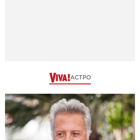
АСТРО