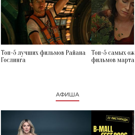
Топ-5 лучших фильмов Райана
Топ-5 самых о
Гослинга
фильмов марта 
посмотреть в к
АФИША