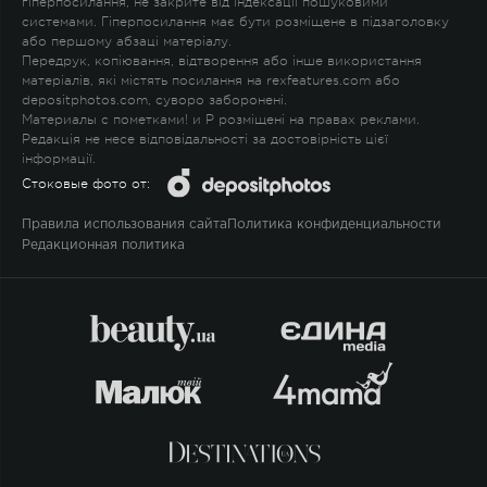
гіперпосилання, не закрите від індексації пошуковими
системами. Гіперпосилання має бути розміщене в підзаголовку
або першому абзаці матеріалу.
Передрук, копіювання, відтворення або інше використання
матеріалів, які містять посилання на rexfeatures.com або
depositphotos.com, суворо заборонені.
Материалы с пометками
!
и
P
розміщені на правах реклами.
Редакція не несе відповідальності за достовірність цієї
інформації.
Стоковые фото от:
Правила использования сайта
Политика конфиденциальности
Редакционная политика