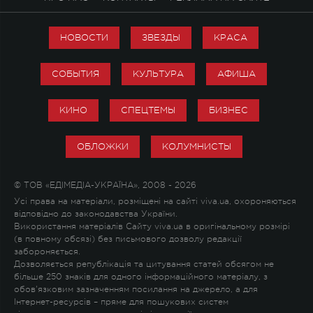
НОВОСТИ
ЗВЕЗДЫ
КРАСА
СОБЫТИЯ
КУЛЬТУРА
АФИША
КИНО
СПЕЦТЕМЫ
БИЗНЕС
ОБЛОЖКИ
КОЛУМНИСТЫ
© ТОВ «ЕДІМЕДІА-УКРАЇНА», 2008 - 2026
Усі права на матеріали, розміщені на сайті viva.ua, охороняються
відповідно до законодавства України.
Використання матеріалів Сайту viva.ua в оригінальному розмірі
(в повному обсязі) без письмового дозволу редакції
забороняється.
Дозволяється републікація та цитування статей обсягом не
більше 250 знаків для одного інформаційного матеріалу, з
обов'язковим зазначенням посилання на джерело, а для
Інтернет-ресурсів – пряме для пошукових систем