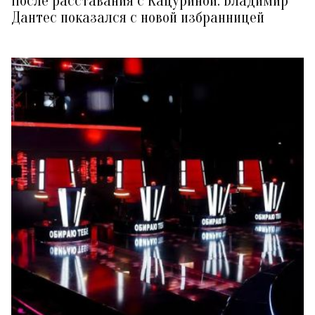
После расставания с Кацуриной: Владимир
Дантес показался с новой избранницей