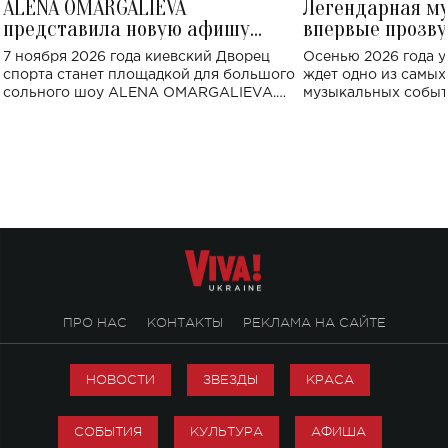
ALENA OMARGALIEVA
Легендарная м
представила новую афишу
впервые прозву
большого концерта во Дворце
Украине: где со
7 ноября 2026 года киевский Дворец
Осенью 2026 года у
спорта
спорта станет площадкой для большого
ждет одно из самы
сольного шоу ALENA OMARGALIEVA.
музыкальных событ
Концерт получил символичное название
«Не пьяная — влюбленная».
ПРО НАС
КОНТАКТЫ
РЕКЛАМА НА САЙТЕ
НОВОСТИ
ЗВЕЗДЫ
КРАСА
СОБЫТИЯ
КУЛЬТУРА
АФИША