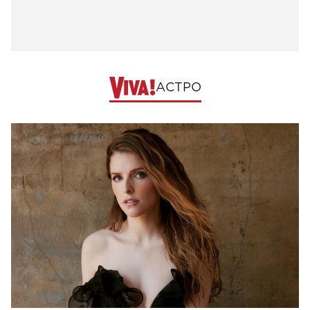
АСТРО