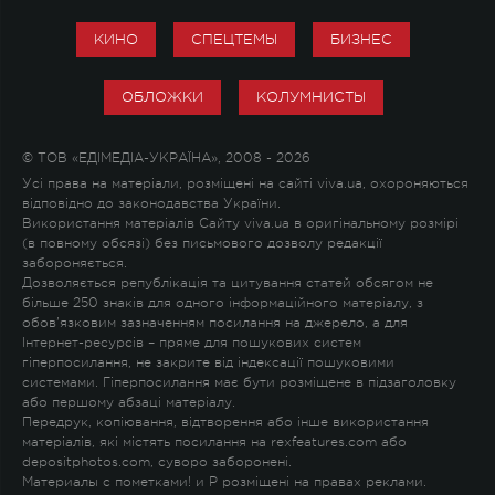
КИНО
СПЕЦТЕМЫ
БИЗНЕС
ОБЛОЖКИ
КОЛУМНИСТЫ
© ТОВ «ЕДІМЕДІА-УКРАЇНА», 2008 - 2026
Усі права на матеріали, розміщені на сайті viva.ua, охороняються
відповідно до законодавства України.
Використання матеріалів Сайту viva.ua в оригінальному розмірі
(в повному обсязі) без письмового дозволу редакції
забороняється.
Дозволяється републікація та цитування статей обсягом не
більше 250 знаків для одного інформаційного матеріалу, з
обов'язковим зазначенням посилання на джерело, а для
Інтернет-ресурсів – пряме для пошукових систем
гіперпосилання, не закрите від індексації пошуковими
системами. Гіперпосилання має бути розміщене в підзаголовку
або першому абзаці матеріалу.
Передрук, копіювання, відтворення або інше використання
матеріалів, які містять посилання на rexfeatures.com або
depositphotos.com, суворо заборонені.
Материалы с пометками
!
и
P
розміщені на правах реклами.