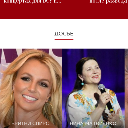
концертах для ВСУ и
после развода
изменениях во время войны
ДОСЬЕ
БРИТНИ СПИРС
НИНА МАТВИЕНКО