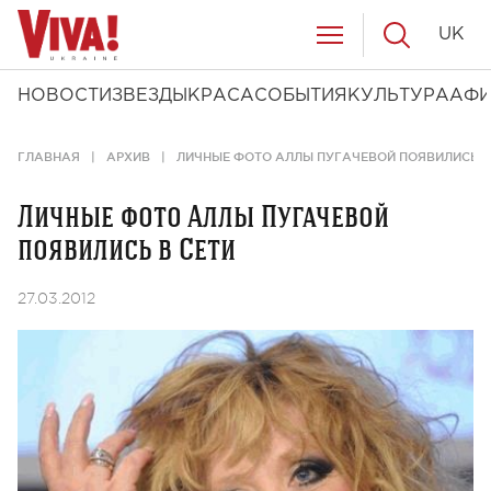
UK
НОВОСТИ
ЗВЕЗДЫ
КРАСА
СОБЫТИЯ
КУЛЬТУРА
АФ
ГЛАВНАЯ
АРХИВ
ЛИЧНЫЕ ФОТО АЛЛЫ ПУГАЧЕВОЙ ПОЯВИЛИСЬ В
Личные фото Аллы Пугачевой
появились в Сети
27.03.2012