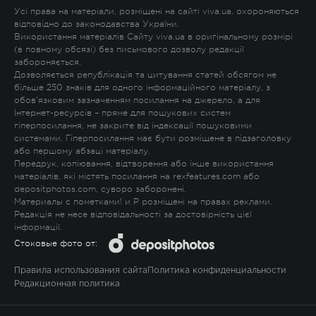
Усі права на матеріали, розміщені на сайті viva.ua, охороняються
відповідно до законодавства України.
Використання матеріалів Сайту viva.ua в оригінальному розмірі
(в повному обсязі) без письмового дозволу редакції
забороняється.
Дозволяється републікація та цитування статей обсягом не
більше 250 знаків для одного інформаційного матеріалу, з
обов'язковим зазначенням посилання на джерело, а для
Інтернет-ресурсів – пряме для пошукових систем
гіперпосилання, не закрите від індексації пошуковими
системами. Гіперпосилання має бути розміщене в підзаголовку
або першому абзаці матеріалу.
Передрук, копіювання, відтворення або інше використання
матеріалів, які містять посилання на rexfeatures.com або
depositphotos.com, суворо заборонені.
Материалы с пометками
!
и
P
розміщені на правах реклами.
Редакція не несе відповідальності за достовірність цієї
інформації.
Стоковые фото от:
Правила использования сайта
Политика конфиденциальности
Редакционная политика