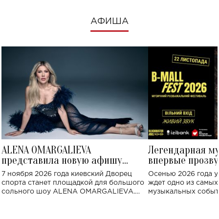
АФИША
ALENA OMARGALIEVA
Легендарная м
представила новую афишу
впервые прозву
большого концерта во Дворце
Украине: где со
7 ноября 2026 года киевский Дворец
Осенью 2026 года у
спорта
спорта станет площадкой для большого
ждет одно из самы
сольного шоу ALENA OMARGALIEVA.
музыкальных событ
Концерт получил символичное название
«Не пьяная — влюбленная».