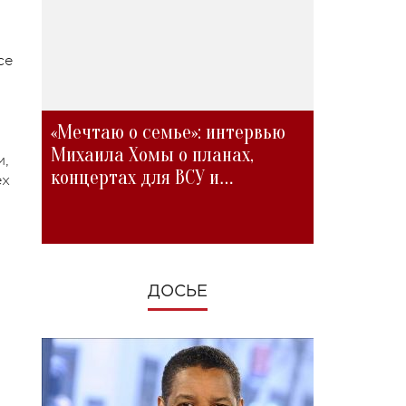
се
«Мечтаю о семье»: интервью
Михаила Хомы о планах,
м,
концертах для ВСУ и
ех
изменениях во время войны
ДОСЬЕ