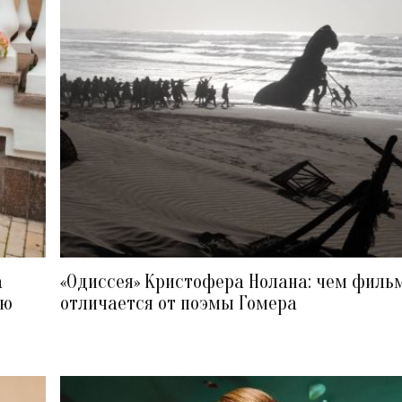
а
«Одиссея» Кристофера Нолана: чем филь
ию
отличается от поэмы Гомера