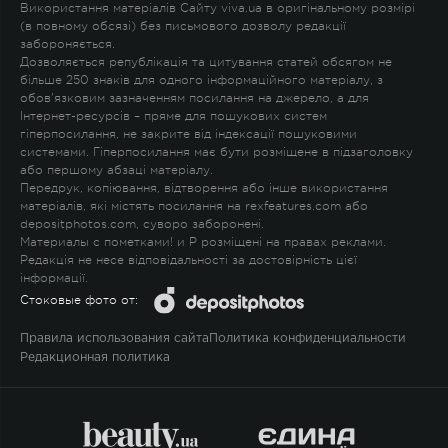
Використання матеріалів Сайту viva.ua в оригінальному розмірі
(в повному обсязі) без письмового дозволу редакції
забороняється.
Дозволяється републікація та цитування статей обсягом не
більше 250 знаків для одного інформаційного матеріалу, з
обов'язковим зазначенням посилання на джерело, а для
Інтернет-ресурсів – пряме для пошукових систем
гіперпосилання, не закрите від індексації пошуковими
системами. Гіперпосилання має бути розміщене в підзаголовку
або першому абзаці матеріалу.
Передрук, копіювання, відтворення або інше використання
матеріалів, які містять посилання на rexfeatures.com або
depositphotos.com, суворо заборонені.
Материалы с пометками
!
и
P
розміщені на правах реклами.
Редакція не несе відповідальності за достовірність цієї
інформації.
Стоковые фото от:
Правила использования сайта
Политика конфиденциальности
Редакционная политика