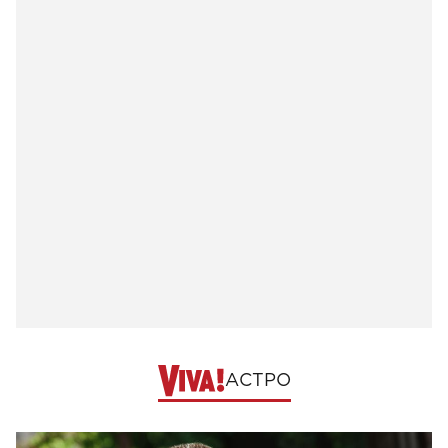
АСТРО