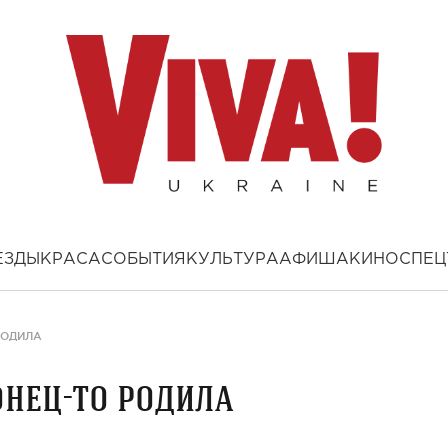
ЕЗДЫ
КРАСА
СОБЫТИЯ
КУЛЬТУРА
АФИША
КИНО
СПЕЦ
РОДИЛА
нец-то родила