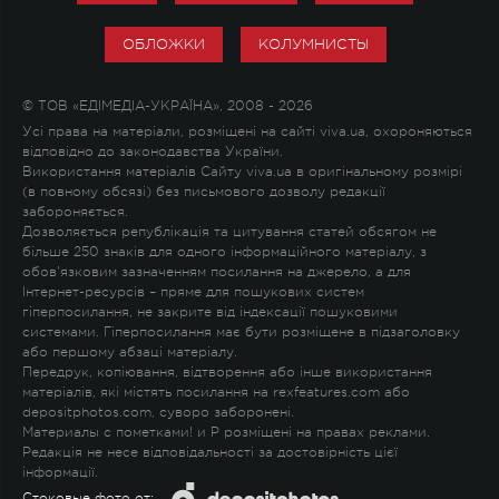
ОБЛОЖКИ
КОЛУМНИСТЫ
© ТОВ «ЕДІМЕДІА-УКРАЇНА», 2008 - 2026
Усі права на матеріали, розміщені на сайті viva.ua, охороняються
відповідно до законодавства України.
Використання матеріалів Сайту viva.ua в оригінальному розмірі
(в повному обсязі) без письмового дозволу редакції
забороняється.
Дозволяється републікація та цитування статей обсягом не
більше 250 знаків для одного інформаційного матеріалу, з
обов'язковим зазначенням посилання на джерело, а для
Інтернет-ресурсів – пряме для пошукових систем
гіперпосилання, не закрите від індексації пошуковими
системами. Гіперпосилання має бути розміщене в підзаголовку
або першому абзаці матеріалу.
Передрук, копіювання, відтворення або інше використання
матеріалів, які містять посилання на rexfeatures.com або
depositphotos.com, суворо заборонені.
Материалы с пометками
!
и
P
розміщені на правах реклами.
Редакція не несе відповідальності за достовірність цієї
інформації.
Стоковые фото от: