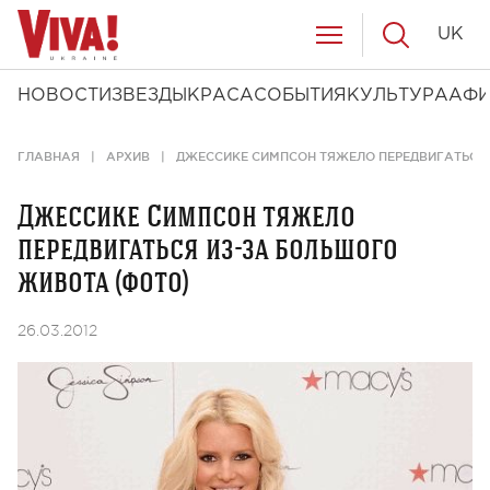
UK
НОВОСТИ
ЗВЕЗДЫ
КРАСА
СОБЫТИЯ
КУЛЬТУРА
АФ
ГЛАВНАЯ
АРХИВ
ДЖЕССИКЕ СИМПСОН ТЯЖЕЛО ПЕРЕДВИГАТЬСЯ 
Джессике Симпсон тяжело
передвигаться из-за большого
живота (фото)
26.03.2012