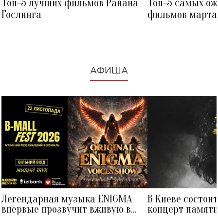
Топ-5 лучших фильмов Райана
Топ-5 самых о
Гослинга
фильмов марта 
посмотреть в к
АФИША
Легендарная музыка ENIGMA
В Киеве состои
впервые прозвучит вживую в
концерт памят