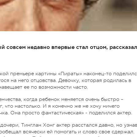
й совсем недавно впервые стал отцом, рассказа
ской премьере картины «Пираты» наконец-то поделилс
ся на него отцовства. Девочку, которая родилась в
 навещает ее по возможности часто.
нчества, когда ребенок меняется очень быстро –
г, что настолько. И я конечно же не хочу ничего
чка. Она просто фантастическая» - поделился актер.
дочери, Тинглан Хонг актер расстался давно, но узна
обещал всячески ей помогать и слово свое сдержал.