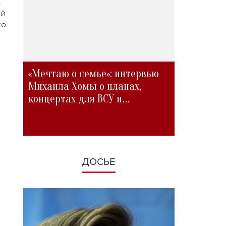
в
ый
ко
«Мечтаю о семье»: интервью
Михаила Хомы о планах,
концертах для ВСУ и
изменениях во время войны
ДОСЬЕ