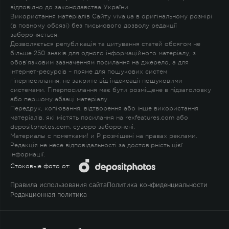
відповідно до законодавства України.
Використання матеріалів Сайту viva.ua в оригінальному розмірі
(в повному обсязі) без письмового дозволу редакції
забороняється.
Дозволяється републікація та цитування статей обсягом не
більше 250 знаків для одного інформаційного матеріалу, з
обов'язковим зазначенням посилання на джерело, а для
Інтернет-ресурсів – пряме для пошукових систем
гіперпосилання, не закрите від індексації пошуковими
системами. Гіперпосилання має бути розміщене в підзаголовку
або першому абзаці матеріалу.
Передрук, копіювання, відтворення або інше використання
матеріалів, які містять посилання на rexfeatures.com або
depositphotos.com, суворо заборонені.
Материалы с пометками
!
и
P
розміщені на правах реклами.
Редакція не несе відповідальності за достовірність цієї
інформації.
Стоковые фото от:
Правила использования сайта
Политика конфиденциальности
Редакционная политика