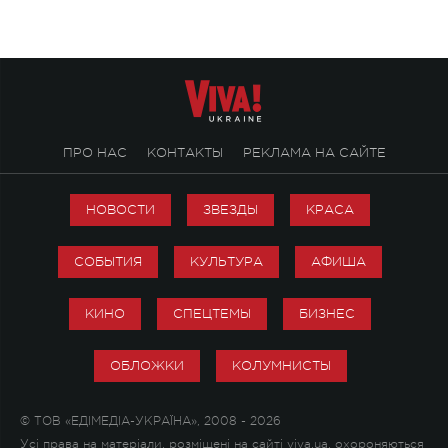
настоящей любви.
ПРО НАС
КОНТАКТЫ
РЕКЛАМА НА САЙТЕ
НОВОСТИ
ЗВЕЗДЫ
КРАСА
СОБЫТИЯ
КУЛЬТУРА
АФИША
КИНО
СПЕЦТЕМЫ
БИЗНЕС
ОБЛОЖКИ
КОЛУМНИСТЫ
© ТОВ «ЕДІМЕДІА-УКРАЇНА», 2008 - 2026
Усі права на матеріали, розміщені на сайті viva.ua, охороняються