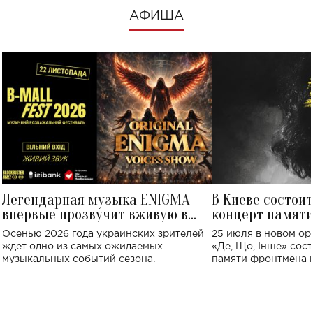
АФИША
Легендарная музыка ENIGMA
В Киеве состои
впервые прозвучит вживую в
концерт памят
Украине: где состоится концерт
Клименко: более
Осенью 2026 года украинских зрителей
25 июля в новом op
исполнят песн
ждет одно из самых ожидаемых
«Де, Що, Інше» сос
музыкальных событий сезона.
памяти фронтмена
Михаила Клименко. 
особенный музыкал
посвященный артист
стало символом ис