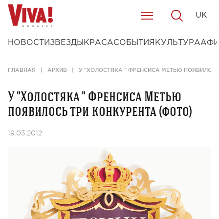
UK
НОВОСТИ
ЗВЕЗДЫ
КРАСА
СОБЫТИЯ
КУЛЬТУРА
АФ
ГЛАВНАЯ
АРХИВ
У "ХОЛОСТЯКА " ФРЕНСИСА МЕТЬЮ ПОЯВИЛОСЬ
У "Холостяка " Френсиса Метью
появилось три конкурента (фото)
19.03.2012