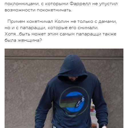
поклонницами, с которыми Фаррелл не упустил
возможности пококетничать.
Причем кокетничал Колин не только с дамами,
но и с папарацци, которые его снимали.
Хотя...быть может этим самым папарацци также
была женщина?