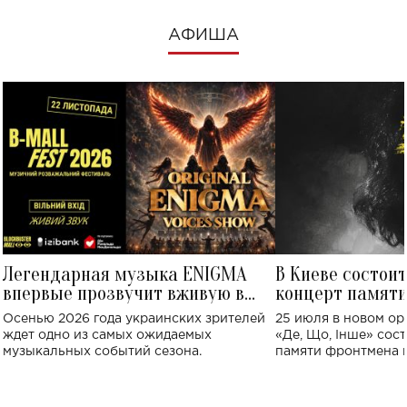
АФИША
Легендарная музыка ENIGMA
В Киеве состои
впервые прозвучит вживую в
концерт памят
Украине: где состоится концерт
Клименко: более
Осенью 2026 года украинских зрителей
25 июля в новом op
исполнят песн
ждет одно из самых ожидаемых
«Де, Що, Інше» сос
музыкальных событий сезона.
памяти фронтмена
Михаила Клименко. 
особенный музыкал
посвященный артист