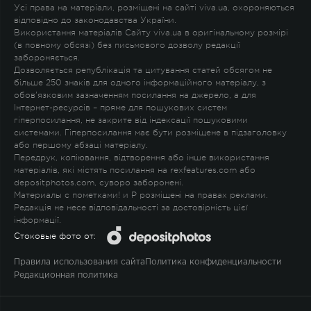
Усі права на матеріали, розміщені на сайті viva.ua, охороняються
відповідно до законодавства України.
Використання матеріалів Сайту viva.ua в оригінальному розмірі
(в повному обсязі) без письмового дозволу редакції
забороняється.
Дозволяється републікація та цитування статей обсягом не
більше 250 знаків для одного інформаційного матеріалу, з
обов'язковим зазначенням посилання на джерело, а для
Інтернет-ресурсів – пряме для пошукових систем
гіперпосилання, не закрите від індексації пошуковими
системами. Гіперпосилання має бути розміщене в підзаголовку
або першому абзаці матеріалу.
Передрук, копіювання, відтворення або інше використання
матеріалів, які містять посилання на rexfeatures.com або
depositphotos.com, суворо заборонені.
Материалы с пометками
!
и
P
розміщені на правах реклами.
Редакція не несе відповідальності за достовірність цієї
інформації.
Стоковые фото от:
Правила использования сайта
Политика конфиденциальности
Редакционная политика