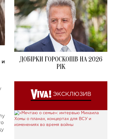
ДОБІРКИ ГОРОСКОПІВ НА 2026
 и
РІК
у
ЭКСКЛЮЗИВ
лу
то
ду