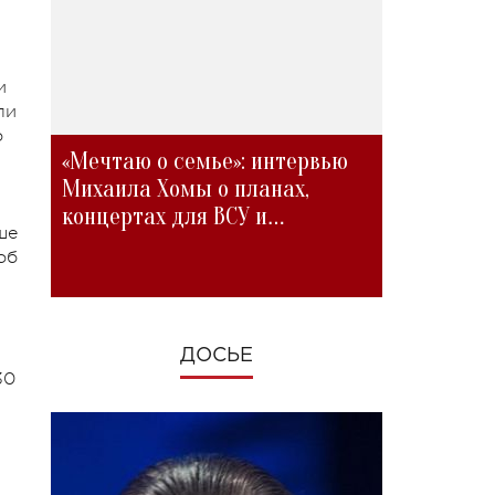
и
ли
о
«Мечтаю о семье»: интервью
Михаила Хомы о планах,
концертах для ВСУ и
ше
изменениях во время войны
об
ДОСЬЕ
30