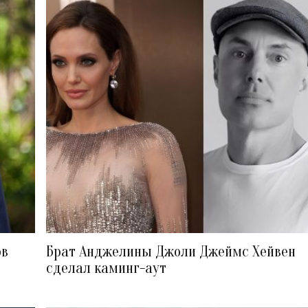
ов
Брат Анджелины Джоли Джеймс Хейвен
сделал каминг-аут