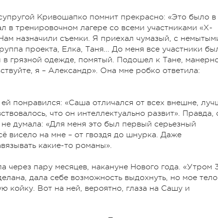
 супругой Кривошапко помнит прекрасно: «Это было в
ал в тренировочном лагере со всеми участниками «Х-
 Нам назначили съемки. Я приехал чумазый, с немытым
уппа проекта, Елка, Таня... До меня все участники бы
л в грязной одежде, помятый. Подошел к Тане, манерн
вствуйте, я – Александр». Она мне робко ответила:
у ей понравился: «Саша отличался от всех внешне, луч
вствовалось, что он интеллектуально развит». Правда, 
 не думала: «Для меня это был первый серьезный
ё висело на мне – от гвоздя до шнурка. Даже
авязывать какие-то романы».
через пару месяцев, накануне Нового года. «Утром 
делана, дала себе возможность выдохнуть, но мое тело
ю койку. Вот на ней, вероятно, глаза на Сашу и