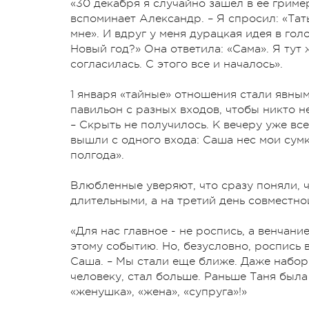
«30 декабря я случайно зашел в ее гример
вспоминает Александр. – Я спросил: «Тат
мне». И вдруг у меня дурацкая идея в гол
Новый год?» Она ответила: «Сама». Я тут 
согласилась. С этого все и началось».
1 января «тайные» отношения стали явным
павильон с разных входов, чтобы никто н
– Скрыть не получилось. К вечеру уже вс
вышли с одного входа: Саша нес мои сумки
полгода».
Влюбленные уверяют, что сразу поняли, 
длительными, а на третий день совместн
«Для нас главное - не роспись, а венчан
этому событию. Но, безусловно, роспись 
Саша. – Мы стали еще ближе. Даже набор
человеку, стал больше. Раньше Таня была 
«женушка», «жена», «супруга»!»