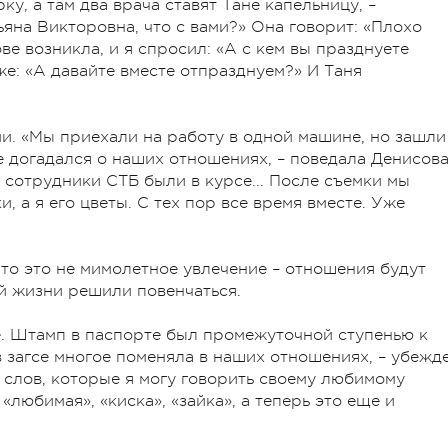
ку, а там два врача ставят Тане капельницу, –
ьяна Викторовна, что с вами?» Она говорит: «Плохо
ове возникла, и я спросил: «А с кем вы празднуете
же: «А давайте вместе отпразднуем?» И Таня
и. «Мы приехали на работу в одной машине, но зашли
е догадался о наших отношениях, – поведала Денисова
е сотрудники СТБ были в курсе... После съемки мы
, а я его цветы. С тех пор все время вместе. Уже
что это не мимолетное увлечение – отношения будут
ой жизни решили повенчаться.
ие. Штамп в паспорте был промежуточной ступенью к
в загсе многое поменяла в наших отношениях, – убежд
 слов, которые я могу говорить своему любимому
«любимая», «киска», «зайка», а теперь это еще и