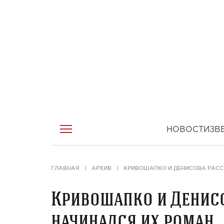
НОВОСТИ
ЗВ
ГЛАВНАЯ
АРХИВ
КРИВОШАПКО И ДЕНИСОВА РАСС
Кривошапко и Денисо
начинался их роман