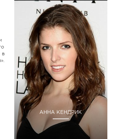
м
то
 в
».
АННА КЕНДРИК