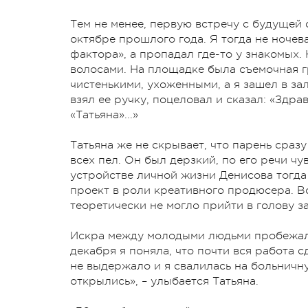
Тем не менее, первую встречу с будущей
октябре прошлого года. Я тогда не ночев
фактора», а пропадал где-то у знакомых.
волосами. На площадке была съемочная гр
чистенькими, ухоженными, а я зашел в за
взял ее ручку, поцеловал и сказал: «Здра
«Татьяна»...»
Татьяна же не скрывает, что парень сраз
всех пел. Он был дерзкий, по его речи чу
устройстве личной жизни Денисова тогда
проект в роли креативного продюсера. Вс
теоретически не могло прийти в голову з
Искра между молодыми людьми пробежала 
декабря я поняла, что почти вся работа с
не выдержало и я свалилась на больничну
открылись», – улыбается Татьяна.