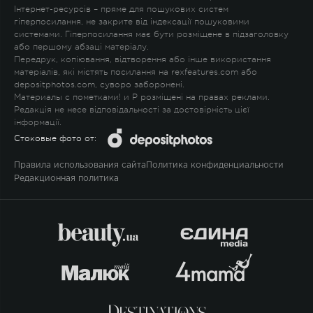
Інтернет-ресурсів – пряме для пошукових систем
гіперпосилання, не закрите від індексації пошуковими
системами. Гіперпосилання має бути розміщене в підзаголовку
або першому абзаці матеріалу.
Передрук, копіювання, відтворення або інше використання
матеріалів, які містять посилання на rexfeatures.com або
depositphotos.com, суворо заборонені.
Материалы с пометками
!
и
P
розміщені на правах реклами.
Редакція не несе відповідальності за достовірність цієї
інформації.
Стоковые фото от:
Правила использования сайта
Политика конфиденциальности
Редакционная политика