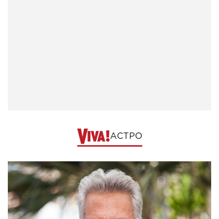
АСТРО