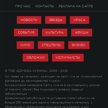
ПРО НАС
КОНТАКТЫ
РЕКЛАМА НА САЙТЕ
НОВОСТИ
ЗВЕЗДЫ
КРАСА
СОБЫТИЯ
КУЛЬТУРА
АФИША
КИНО
СПЕЦТЕМЫ
БИЗНЕС
ОБЛОЖКИ
КОЛУМНИСТЫ
© ТОВ «ЕДІМЕДІА-УКРАЇНА», 2008 - 2026
Усі права на матеріали, розміщені на сайті viva.ua, охороняються
відповідно до законодавства України.
Використання матеріалів Сайту viva.ua в оригінальному розмірі
(в повному обсязі) без письмового дозволу редакції
забороняється.
Дозволяється републікація та цитування статей обсягом не
більше 250 знаків для одного інформаційного матеріалу, з
обов'язковим зазначенням посилання на джерело, а для