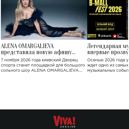
ALENA OMARGALIEVA
Легендарная м
представила новую афишу
впервые прозву
большого концерта во Дворце
Украине: где со
7 ноября 2026 года киевский Дворец
Осенью 2026 года у
спорта
спорта станет площадкой для большого
ждет одно из самы
сольного шоу ALENA OMARGALIEVA.
музыкальных событ
Концерт получил символичное название
«Не пьяная — влюбленная».