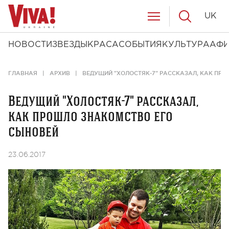
UK
НОВОСТИ
ЗВЕЗДЫ
КРАСА
СОБЫТИЯ
КУЛЬТУРА
АФ
ГЛАВНАЯ
АРХИВ
ВЕДУЩИЙ "ХОЛОСТЯК-7" РАССКАЗАЛ, КАК ПР
Ведущий "Холостяк-7" рассказал,
как прошло знакомство его
сыновей
23.06.2017