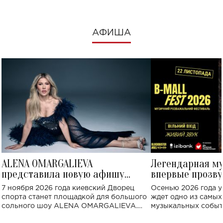
АФИША
ALENA OMARGALIEVA
Легендарная м
представила новую афишу
впервые прозву
большого концерта во Дворце
Украине: где со
7 ноября 2026 года киевский Дворец
Осенью 2026 года у
спорта
спорта станет площадкой для большого
ждет одно из самы
сольного шоу ALENA OMARGALIEVA.
музыкальных событ
Концерт получил символичное название