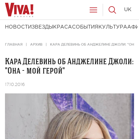
UK
НОВОСТИ
ЗВЕЗДЫ
КРАСА
СОБЫТИЯ
КУЛЬТУРА
АФ
ГЛАВНАЯ
АРХИВ
КАРА ДЕЛЕВИНЬ ОБ АНДЖЕЛИНЕ ДЖОЛИ: "ОНА -
Кара Делевинь об Анджелине Джоли:
"Она - мой герой"
17.10.2016