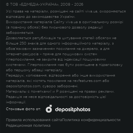
© ТОВ «ЕДІМЕДІА-УКРАЇНА», 2008 - 2026
Усі права на матеріали, розміщені на сайті viva.ua, охороняються
відповідно до законодавства України.
Використання матеріалів Сайту viva.ua в оригінальному розмірі
(в повному обсязі) без письмового дозволу редакції
забороняється.
Дозволяється републікація та цитування статей обсягом не
більше 250 знаків для одного інформаційного матеріалу, з
обов'язковим зазначенням посилання на джерело, а для
Інтернет-ресурсів – пряме для пошукових систем
гіперпосилання, не закрите від індексації пошуковими
системами. Гіперпосилання має бути розміщене в підзаголовку
або першому абзаці матеріалу.
Передрук, копіювання, відтворення або інше використання
матеріалів, які містять посилання на rexfeatures.com або
depositphotos.com, суворо заборонені.
Материалы с пометками
!
и
P
розміщені на правах реклами.
Редакція не несе відповідальності за достовірність цієї
інформації.
Стоковые фото от:
Правила использования сайта
Политика конфиденциальности
Редакционная политика