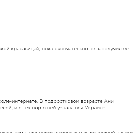
кой красавицей, пока окончательно не заполучил ее
коле-интернате. В подростковом возрасте Ани
ой, и с тех пор о ней узнала вся Украина
оскве, там у нее много интервью и выступлений, но он