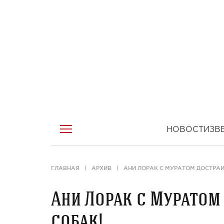
НОВОСТИ
ЗВ
ГЛАВНАЯ
АРХИВ
АНИ ЛОРАК C МУРАТОМ ДОСТРАИ
Ани Лорак c Муратом
собак!